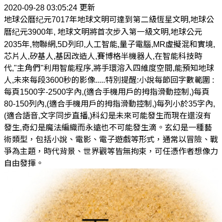
2020-09-28 03:05:24 更新
地球公曆纪元7017年地球文明可達到第二級恆星文明,地球公
曆纪元3900年, 地球文明將首次步入第一級文明,地球公元
2035年,物聯網,5D列印,人工智能,量子電腦,MR虛擬混和實境,
芯片人,矽基人,基因改造人,賽博格半機器人,在智能科技時
代,"主角們"利用智能程序,將手環溶入四維度空間,能預知地球
人,未來每段3600秒的影像.....特別提醒:小說每節回字數範圍 :
每頁1500字-2500字內,(適合手機用戶的拇指滑動控制,)每頁
80-150列內,(適合手機用戶的拇指滑動控制,)每列小於35字內,
(適合語音,文字同步直播,)科幻是未來可能發生而現在還沒有
發生,奇幻是魔法編織而永遠也不可能發生滴。玄幻是一種藝
術類型，包括小說、電影、電子遊戲等形式，通常以冒險、戰
爭為主題，時代背景、世界觀等皆無拘束，可任憑作者想像力
自由發揮。