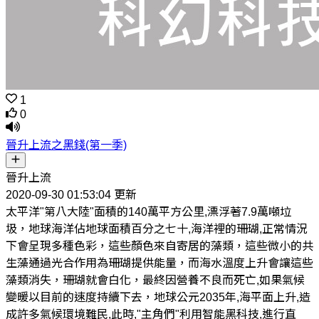
1
0
晉升上流之黑錢(第一季)
晉升上流
2020-09-30 01:53:04 更新
太平洋"第八大陸"面積的140萬平方公里,漂浮著7.9萬噸垃
圾，地球海洋佔地球面積百分之七十,海洋裡的珊瑚,正常情況
下會呈現多種色彩，這些顏色來自寄居的藻類，這些微小的共
生藻通過光合作用為珊瑚提供能量，而海水溫度上升會讓這些
藻類消失，珊瑚就會白化，最終因營養不良而死亡,如果氣候
變暖以目前的速度持續下去，地球公元2035年,海平面上升,造
成許多氣候環境難民,此時,"主角們"利用智能黑科技,進行直