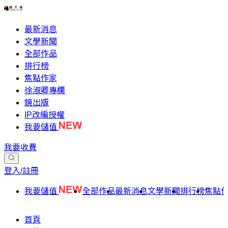
最新消息
文學新聞
全部作品
排行榜
焦點作家
徐淑卿專欄
鏡出版
IP改編授權
我要儲值
我要收費
登入/註冊
我要儲值
全部作品
最新消息
文學新聞
排行榜
焦點
首頁