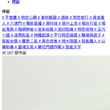
標籤
標籤
# 平壹塵
# 時空心願
# 春秋戰國
# 語錄
# 時空旅行
# 賞金獵
人
# 六滴門
# 獨家直播
# 黑科技
# 晉升上流
# 暗灰行星
# 吸
血鬼魚
# 暗網神偷
# 星系迷蹤
# 迫切危機
# 時空易物
# 五代
十國
# 渣男剋星
# 物種起源
# 平行時空速遞
# 職場偽君子
#
智能女僕
# 塵渺二星
# 黑衣使者
# 拇大陸國
# 智能麵人
# 以
暴制暴
# 靈魂交易
# 蘭花門細作閣
# 智能文字
共
167
部作品