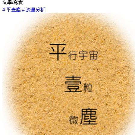
文學/寫實
# 平壹塵
# 流量分析