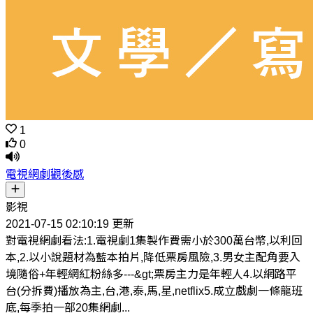
1
0
電視網劇觀後感
影視
2021-07-15 02:10:19 更新
對電視網劇看法:1.電視劇1集製作費需小於300萬台幣,以利回
本,2.以小說題材為藍本拍片,降低票房風險,3.男女主配角要入
境隨俗+年輕網紅粉絲多---&gt;票房主力是年輕人4.以網路平
台(分拆費)播放為主,台,港,泰,馬,星,netflix5.成立戲劇一條龍班
底,每季拍一部20集網劇...