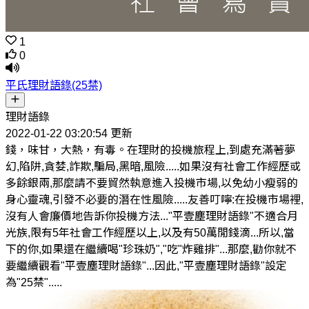
1
0
平氏理財語錄(25禁)
理財語錄
2022-01-22 03:20:54 更新
錢，味甘，大熱，有毒。在理財的投機旅程上,到處充滿著夢
幻,陷阱,貪婪,詐欺,騙局,黑暗,風險.....如果沒有社會工作經歷或
多餘銀兩,那麼請不要貿然執意進入投機市場,以免幼小瘦弱的
身心靈魂,引發不必要的潛在性風險.....友善叮嚀:在投機市場裡,
沒有人會廉價地告訴你投機方法..."平壹塵理財語錄"不適合月
光族,限有5年社會工作經歷以上,以及有50萬閒錢滴...所以,當
下的你,如果還在繼續喝"珍珠奶","吃"炸雞排"...那麼,勸你就不
要繼續觀看"平壹塵理財語錄"...因此,"平壹塵理財語錄"設定
為"25禁".....