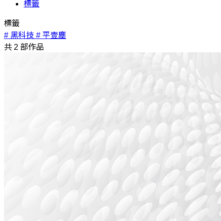
標籤
標籤
# 黑科技
# 平壹塵
共
2
部作品