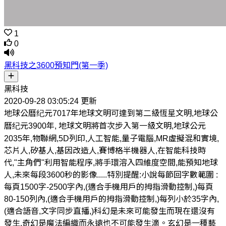
1
0
黑科技之3600預知門(第一季)
黑科技
2020-09-28 03:05:24 更新
地球公曆纪元7017年地球文明可達到第二級恆星文明,地球公
曆纪元3900年, 地球文明將首次步入第一級文明,地球公元
2035年,物聯網,5D列印,人工智能,量子電腦,MR虛擬混和實境,
芯片人,矽基人,基因改造人,賽博格半機器人,在智能科技時
代,"主角們"利用智能程序,將手環溶入四維度空間,能預知地球
人,未來每段3600秒的影像.....特別提醒:小說每節回字數範圍 :
每頁1500字-2500字內,(適合手機用戶的拇指滑動控制,)每頁
80-150列內,(適合手機用戶的拇指滑動控制,)每列小於35字內,
(適合語音,文字同步直播,)科幻是未來可能發生而現在還沒有
發生,奇幻是魔法編織而永遠也不可能發生滴。玄幻是一種藝