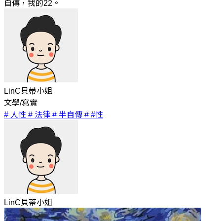
自傳，我的22。
LinC貝蒂小姐
文學/寫實
# 人性
# 法律
# 半自傳
# #性
LinC貝蒂小姐