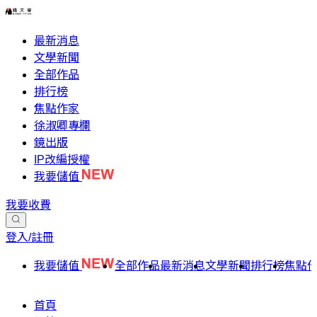
最新消息
文學新聞
全部作品
排行榜
焦點作家
徐淑卿專欄
鏡出版
IP改編授權
我要儲值
我要收費
登入/註冊
我要儲值
全部作品
最新消息
文學新聞
排行榜
焦點
首頁