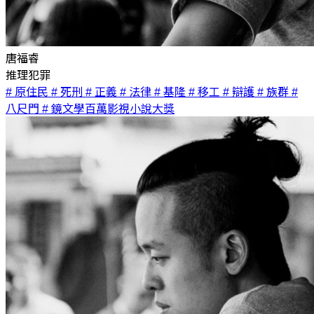
唐福睿
推理犯罪
# 原住民
# 死刑
# 正義
# 法律
# 基隆
# 移工
# 辯護
# 族群
#
八尺門
# 鏡文學百萬影視小說大獎