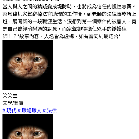
當人與人之間的猜疑變成堤防時，也將成為信任的慢性毒藥。
菜鳥律師家聲辭掉法官助理的工作後，到老師的法律事務所上
班，展開新的一段職涯生活。沒想到第一個案件的被害人，竟
是自己曾經暗戀過的對象，而家聲卻得擔任兇手的辯護律
師！？*故事內容、人名皆為虛構，如有雷同純屬巧合*
笑笑生
文學/寫實
# 現代
# 職場職人
# 法律