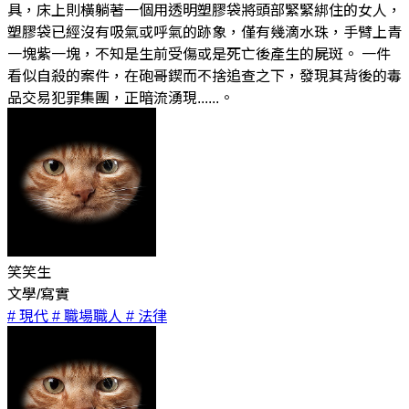
具，床上則橫躺著一個用透明塑膠袋將頭部緊緊綁住的女人，
塑膠袋已經沒有吸氣或呼氣的跡象，僅有幾滴水珠，手臂上青
一塊紫一塊，不知是生前受傷或是死亡後產生的屍斑。 一件
看似自殺的案件，在砲哥鍥而不捨追查之下，發現其背後的毒
品交易犯罪集團，正暗流湧現......。
笑笑生
文學/寫實
# 現代
# 職場職人
# 法律