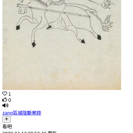
1
0
zang區城隍斷案錄
看吧