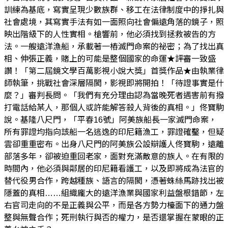
訓練為基底，寫實呈現少數族群、移工在法律制度中的掙扎與
社會處境，其寫實手法有如一面照向社會偏遠角落的鏡子，照
映出階級下的人性實相。槍響前，他必須找到拯救被告的方
法。一艘遠洋漁船，承載著一樁滅門命案的祕密；為了找出真
相、伸張正義，賭上的可能是整個國家的命運★評審一致盛
讚！「第二屆鏡文學百萬影視小說大獎」首獎作品★由執業律
師執筆，挑戰社會深層隔閡，影視即將開拍！「待證事實是什
麼？」審判長問。「我們有充分理由認為當晚死者遇害前有撥
打電話給某人，那個人或許能解答殺人背後的真相。」佟寶駒
說。基隆八尺門，「平春16號」阿美族船長一家滅門命案，
所有罪證均指向該船一名逃逸的印尼籍漁工，罪證確鑿，但疑
雲卻重重密布。出身八尺門的阿美族公設辯護人佟寶駒，遠離
部落多年，卻被迫重回老家，面對充滿敵意的族人。在有限的
時間內，他必須與鄰居的印尼籍看護工，以及即將成為法官的
替代役男合作，跨越種族、語言的隔閡，憑著蛛絲馬跡找出被
隱蓋的真相……組織龐大的遠洋漁業與國家利益盤根錯節，左
右官司走向的不是正義與公平，而是各方勢力檯面下的通力盤
整與無聲合作；死刑執行與否的權力，是否還掌握在蒙眼的正