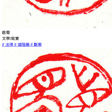
鹿蜀
文學/寫實
# 法律
# 城隍廟
# 斷案