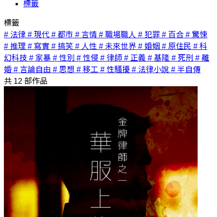
標籤
標籤
# 法律
# 現代
# 都市
# 言情
# 職場職人
# 犯罪
# 百合
# 驚悚
# 推理
# 寫實
# 搞笑
# 人性
# 未來世界
# 婚姻
# 原住民
# 科
幻科技
# 家暴
# 性別
# 性侵
# 律師
# 正義
# 基隆
# 死刑
# 離
婚
# 言論自由
# 思想
# 移工
# 性騷擾
# 法律小說
# 半自傳
共
12
部作品