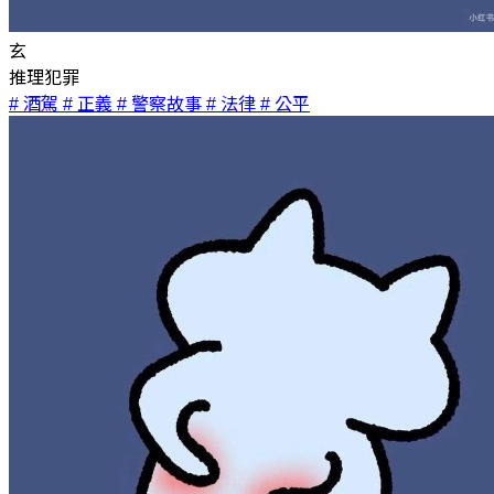
玄
推理犯罪
# 酒駕
# 正義
# 警察故事
# 法律
# 公平