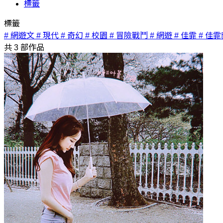
標籤
標籤
# 網遊文
# 現代
# 奇幻
# 校園
# 冒險戰鬥
# 網遊
# 佳霏
# 佳霏
共
3
部作品