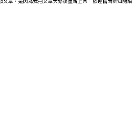
看到類似文章，是因為我把文章大修後重新上架，歡迎舊雨新知閱讀