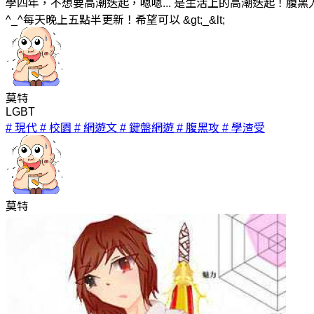
學四年，不想要高潮迭起，嗯嗯... 是生活上的高潮迭起！腹黑
^_^每天晚上五點半更新！希望可以 &gt;_&lt;
莫特
LGBT
# 現代
# 校園
# 網遊文
# 鍵盤網遊
# 腹黑攻
# 學渣受
莫特