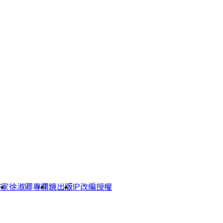
作家
徐淑卿專欄
鏡出版
IP改編授權