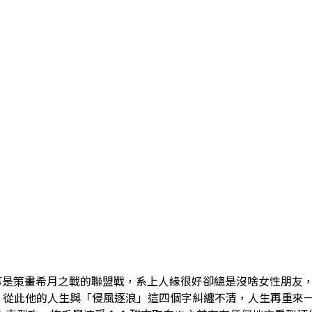
事是策畫希月之戰的聯盟戰，系上人緣很好卻總是沒啥女性朋友
盜帳！從此他的人生與「侵風逐浪」這四個字糾纏不清，人生再重