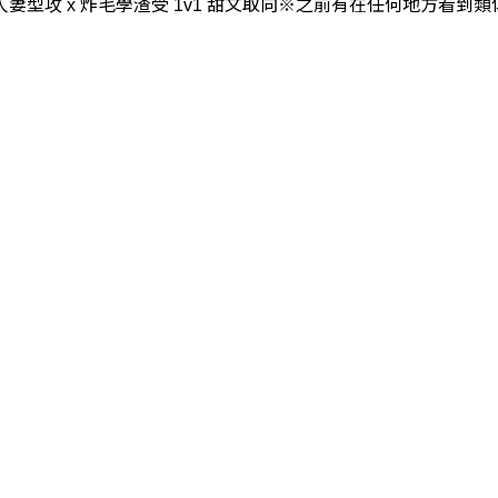
人妻型攻 x 炸毛學渣受 1v1 甜文取向※之前有在任何地方