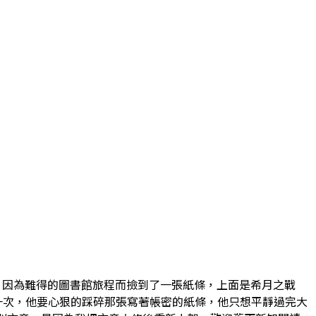
，因為難得的圖書館旅程而撿到了一張紙條，上面是希月之戰
來一次，他要心狠的踩碎那張寫著帳密的紙條，他只想平靜過完大