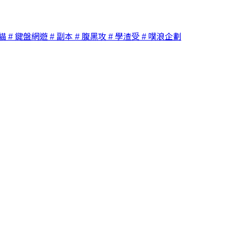
貓
# 鍵盤網遊
# 副本
# 腹黑攻
# 學渣受
# 噗浪企劃