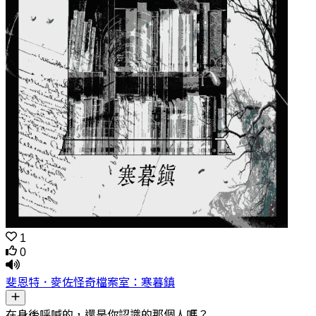
1
0
斐恩特．麥佐怪奇檔案室：寒暮鎮
在身後呼喊的，還是你認識的那個人嗎？