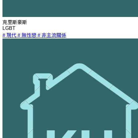
克里斯豪斯
LGBT
# 現代
# 無性戀
# 非主流關係