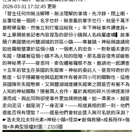
2026-03-31 17:32:45 更新
「發生任何你無法解釋、無法理解的事情，先冷靜、閉上眼，
反覆唸著一個詞，名字也好，無意義的單字也行，就是千萬不
要輕舉妄動，然後立刻打電話給我。」年下神秘事件調查員×
年上單親爸爸記者內容提及的部份小鎮與人名純屬虛構▍故事
簡介美國猶他州鹽湖城的郊區小鎮――寒暮鎮。神秘與詭譎宛
如迷霧般壟罩於這個小鎮，一個老人的忠告、一對新婚夫妻的
失蹤，隱藏著這個小鎮不為人知的陰暗。那名面容俊秀卻疲態
的神秘男子――斐恩特．麥佐纏著羅根不放，邀請他一起調查
十五年前發生在英國的失蹤案。神秘的委託人、斐恩特奇妙的
態度，似乎隱藏著他與這起案件有著非同小可的關聯性，這樁
英國陳年失蹤懸案，又與鹽湖城連續失蹤案之間是否有著不為
人知的神秘關聯？隨著兩人合作，屬於真相的碎片彷彿逐漸拼
湊而成，與此同時卻使事件更加撲朔迷離。如一潭黑水，越是
走向泥沼，越是淌了一身泥濘。――知道真相的那一刻，他們
還能否保有理智？――還是他們會就此墜入無可名狀的深淵？
☛洛夫克拉夫特元素×神秘小鎮×怪談☛創傷救贖×成長陪伴×強
強×非典型搭檔封面：2310國