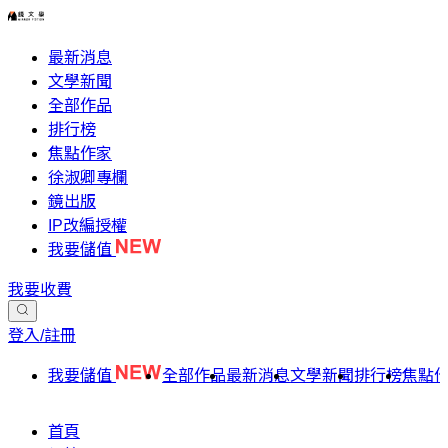
最新消息
文學新聞
全部作品
排行榜
焦點作家
徐淑卿專欄
鏡出版
IP改編授權
我要儲值
我要收費
登入/註冊
我要儲值
全部作品
最新消息
文學新聞
排行榜
焦點
首頁