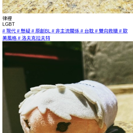
律裡
LGBT
# 現代
# 懸疑
# 原創BL
# 非主流關係
# 台耽
# 雙向救贖
# 歐
美風格
# 洛夫克拉夫特