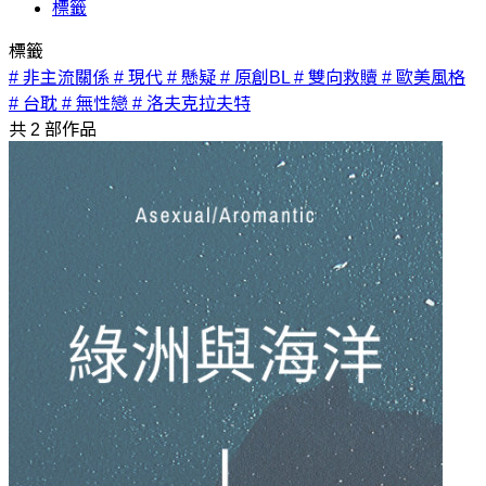
標籤
標籤
# 非主流關係
# 現代
# 懸疑
# 原創BL
# 雙向救贖
# 歐美風格
# 台耽
# 無性戀
# 洛夫克拉夫特
共
2
部作品