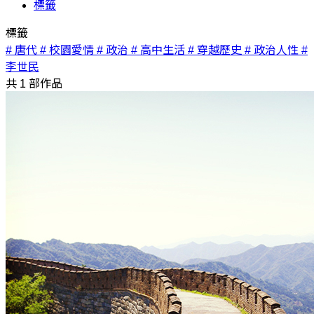
標籤
標籤
# 唐代
# 校園愛情
# 政治
# 高中生活
# 穿越歷史
# 政治人性
#
李世民
共
1
部作品