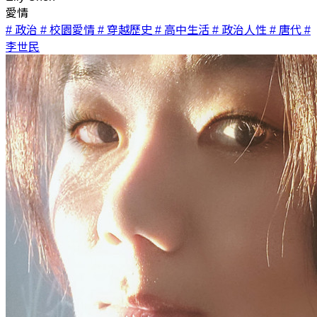
愛情
# 政治
# 校園愛情
# 穿越歷史
# 高中生活
# 政治人性
# 唐代
#
李世民