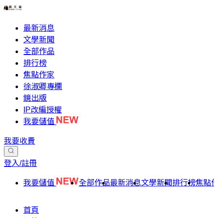
最新消息
文學新聞
全部作品
排行榜
焦點作家
徐淑卿專欄
鏡出版
IP改編授權
我要儲值
我要收費
登入/註冊
我要儲值
全部作品
最新消息
文學新聞
排行榜
焦點
首頁