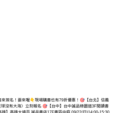
帶書來簽名！要來喔👇現場購書也有79折優惠！🎯【台北】信義
以軍〈這個星球沒有大海〉立刻報名 🎯【台中】台中誠品綠園道3F閱讀書
高雄】高雄大遠百 誠品書店17F書區中庭 09/22(日)14:00-15:30