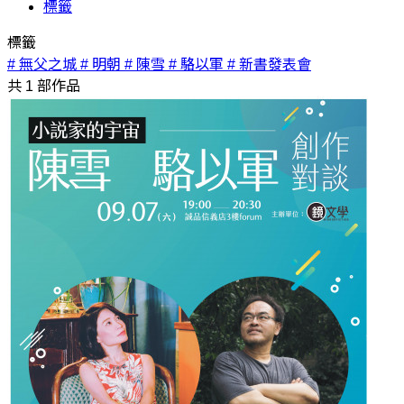
標籤
標籤
# 無父之城
# 明朝
# 陳雪
# 駱以軍
# 新書發表會
共
1
部作品