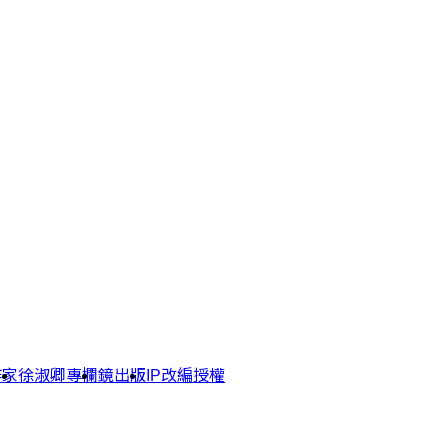
作家
徐淑卿專欄
鏡出版
IP改編授權