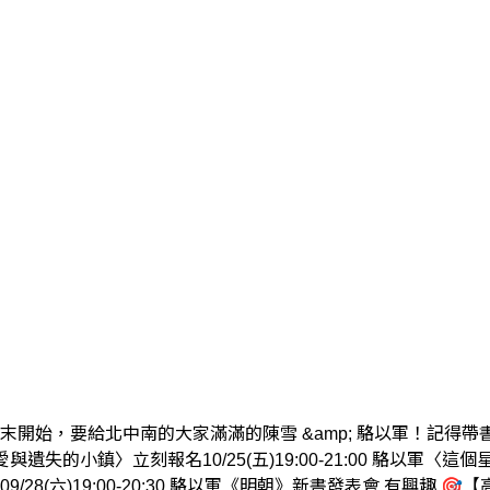
週末開始，要給北中南的大家滿滿的陳雪 &amp; 駱以軍！記得
〈我鍾愛與遺失的小鎮〉立刻報名10/25(五)19:00-21:00 駱
09/28(六)19:00-20:30 駱以軍《明朝》新書發表會 有興趣 🎯【