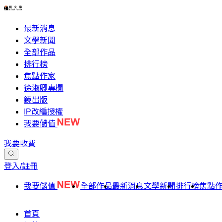
最新消息
文學新聞
全部作品
排行榜
焦點作家
徐淑卿專欄
鏡出版
IP改編授權
我要儲值
我要收費
登入/註冊
我要儲值
全部作品
最新消息
文學新聞
排行榜
焦點
首頁