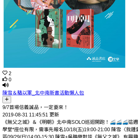
2
0
陳雪＆駱以軍_北中南新書活動懶人包
9/7首場信義誠品，一定要來！
2019-08-31 11:45:51 更新
《無父之城》＆《明朝》北中南SOLO巡迴開跑！🚄🚄🚄這
學堂*座位有限，需事先報名10/18(五)19:00-21:00 陳雪
區09/29(日)14:00-15:30 陳雪+吳曉樂對談《無父之城》 有興趣