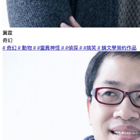
翼霆
奇幻
# 奇幻
# 動物
# #靈異神怪
# #偵探
# #搞笑
# 鏡文學簽約作品