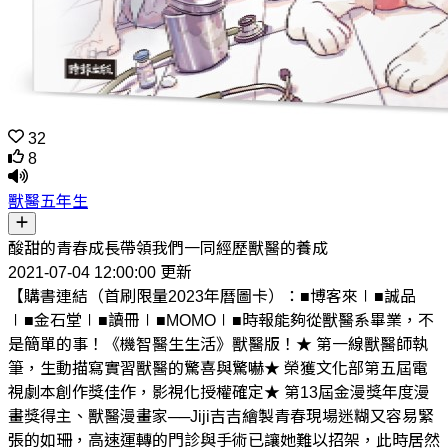
32
8
獸醫五年生
酸甜的青春成長帶領我們一同經歷獸醫的養成
2021-07-04 12:00:00 更新
【購書連結（首刷限量2023年曆圖卡）：■博客來∣■誠品
∣■金石堂∣■讀冊∣■MOMO∣■時報能夠從獸醫系畢業，不
是簡單的事！《機智醫生生活》獸醫版！★ 第一線獸醫師執
筆，生動描寫實習獸醫的驚喜與驚嚇★ 榮獲文化部第五屆電
視劇本創作獎佳作，影視化授權確定★ 第13屆金漫獎年度漫
畫獎得主、獸醫漫畫家──Jiji吉吉繪製青春現場迷糊又容易緊
張的如珊，高速運轉的門診與手術已讓她難以招架，此時居然