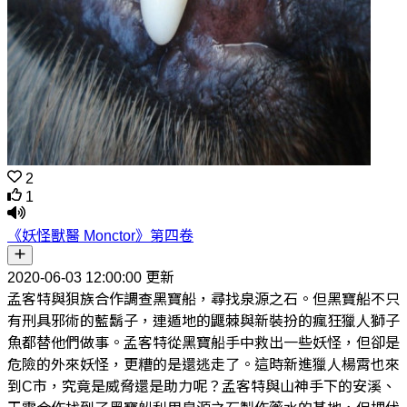
2
1
《妖怪獸醫 Monctor》第四卷
2020-06-03 12:00:00 更新
孟客特與狽族合作調查黑寶船，尋找泉源之石。但黑寶船不只
有刑具邪術的藍鬍子，連遁地的鼴棘與新裝扮的瘋狂獵人獅子
魚都替他們做事。孟客特從黑寶船手中救出一些妖怪，但卻是
危險的外來妖怪，更糟的是還逃走了。這時新進獵人楊霄也來
到C市，究竟是威脅還是助力呢？孟客特與山神手下的安溪、