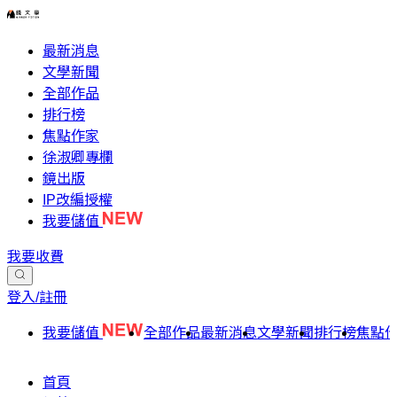
最新消息
文學新聞
全部作品
排行榜
焦點作家
徐淑卿專欄
鏡出版
IP改編授權
我要儲值
我要收費
登入/註冊
我要儲值
全部作品
最新消息
文學新聞
排行榜
焦點
首頁