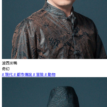
波西米鴨
奇幻
# 現代
# 都市傳說
# 冒險
# 動物