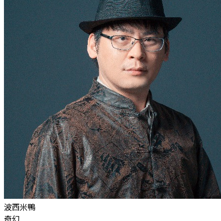
波西米鴨
奇幻