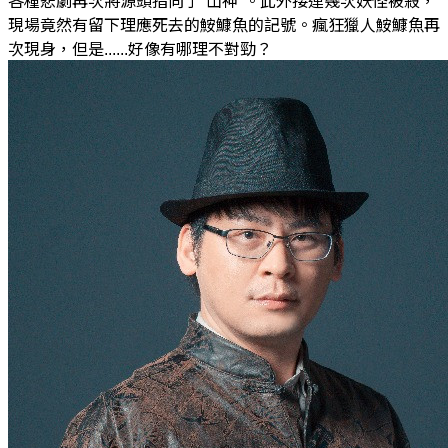
各種悲劇再次將源頭指向了"山神"。此外接連幾次妖怪被殺，
現場竟然有留下理應死去的鮟鱇魚的記號。瘋狂獵人鮟鱇魚再
次現身，但是......好像有哪理不對勁？