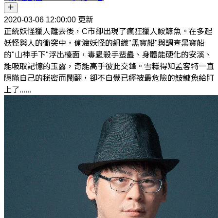
2020-03-06 12:00:00 更新
正統妖怪獵人離去後，C市卻出現了瘋狂獵人鮟鱇魚。在多起
妖怪與人的衝突中，偷渡妖怪的組織"黑寶船"與調查黑寶船
的"山神手下"浮出檯面，毒蟲殺手蜚蠱、身體能硬化的安溪、
能吸取記憶的玉露，奇能高手彼此交鋒。雪糕得知孟客特一直
隱瞞自己的秘密而鬧翻，卻不自覺已經被最危險的鮟鱇魚給盯
上了......