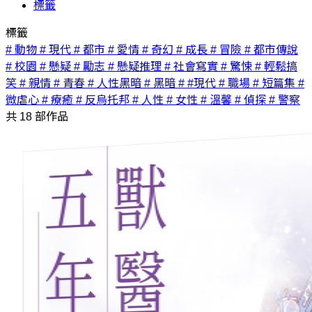
標籤
標籤
# 動物
# 現代
# 都市
# 愛情
# 奇幻
# 成長
# 冒險
# 都市傳說
# 校園
# 懸疑
# 勵志
# 懸疑推理
# 社會寫實
# 驚悚
# 輕鬆搞
笑
# 親情
# 青春
# 人性黑暗
# 黑暗
# #現代
# 職場
# 短篇集
#
微虐心
# 療癒
# 反烏托邦
# 人性
# 女性
# 溫馨
# 偵探
# 警察
共
18
部作品