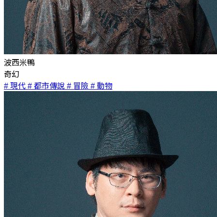
波西米鴨
奇幻
# 現代
# 都市傳說
# 冒險
# 動物