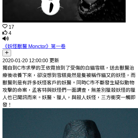
17
4
《妖怪獸醫 Monctor》第一卷
2020-01-20 12:00:00 更新
獨自到C市求學的王依霓撿到了受傷的白貓雪糕，送去獸醫治
療後收養下來，卻沒想到雪糕竟然是隻被稱作貓又的妖怪，而
獸醫則是有許多妖怪客戶的妖醫。同時C市不斷發生疑似動物
攻擊的命案，孟客特與妖怪們一面調查，無差別獵殺妖怪的獵
人也已聞訊而來。妖醫、獵人，與殺人妖怪，三方衝突一觸即
發！