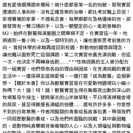
還有愛情選擇題來攪局！做什麼都是第一名的怡敏，發現實習
遭遇的人事糾紛、沒有正確答案的治療，都比考試難上百倍！
家裡養豬的家豪，不擅長念書，每學期都在及格邊緣的他，卻
被發現有一雙沉穩的手，以及一顆堅定的心。能歌善舞的
MJ，始終在獸醫與演藝圈之間舉棋不定，在實習這一年，他
將遇到一隻小狗，以及一個特別的人，讓他重新思考前進的方
向。 曾經休學的承翰再度回到校園，對動物的關懷與理念，
讓他難以面對死亡這個課題。第二次實習依舊充滿挑戰，但這
一次，他決定不再轉身逃跑……* * *性格迥異的五人被分配在
同一組實習，他們懷抱各自的理由與困惑，在充滿挑戰的實習
生活中，一邊探尋友誼與愛情，一邊打磨「成為獸醫」這個夢
想。【關於本書】你以為獸醫實習是在可愛動物園裡玩小貓小
狗嗎？大！錯！特！錯！獸醫實習生得在颱風夜出動到深山的
牧場幫母牛接生，替蹄葉炎的山羊做草鞋，平日得清掃籠舍裡
的屎尿，甚至得搬運長滿蛆的檢體……還有許許多多，你意想
不到的日常業務。作者用酸甜的青春成長故事包裹，帶領我們
一同經歷獸醫的養成，以及他們所面臨的挑戰。其中最困難
的，是動物純真雙眼背後複雜的人心，以及人類福祉與動物福