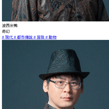
波西米鴨
奇幻
# 現代
# 都市傳說
# 冒險
# 動物