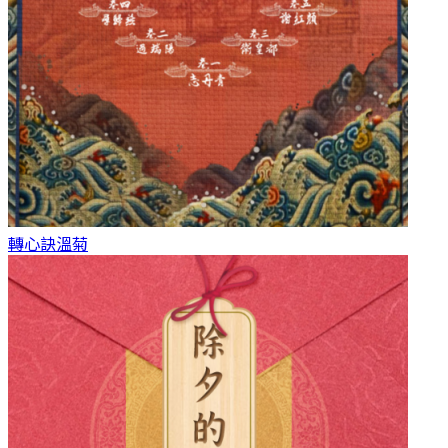
轉心訣
溫菊