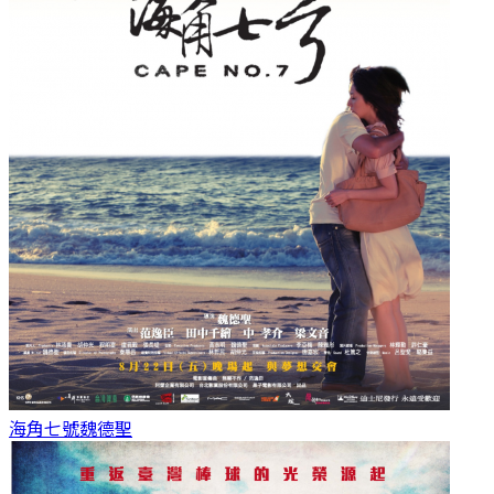
海角七號
魏德聖