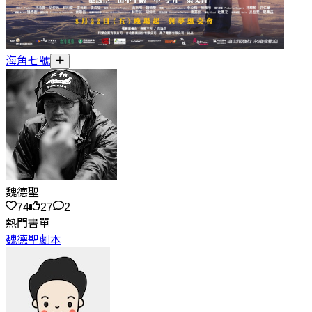
海角七號
魏德聖
74
27
2
熱門書單
魏德聖劇本