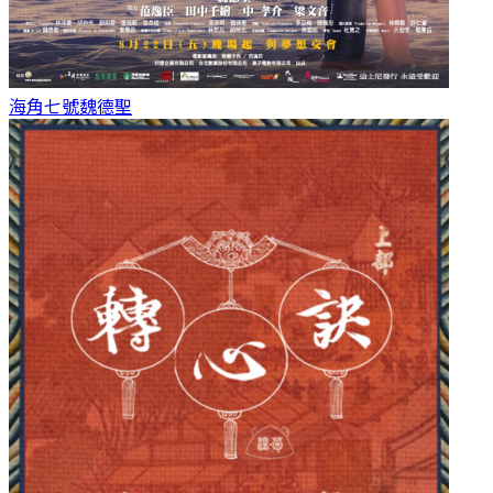
海角七號
魏德聖