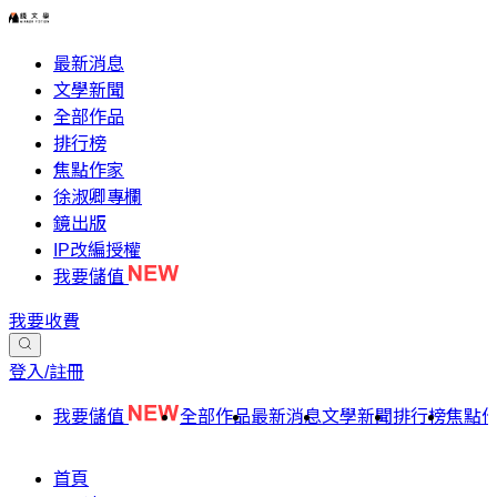
最新消息
文學新聞
全部作品
排行榜
焦點作家
徐淑卿專欄
鏡出版
IP改編授權
我要儲值
我要收費
登入/註冊
我要儲值
全部作品
最新消息
文學新聞
排行榜
焦點
首頁