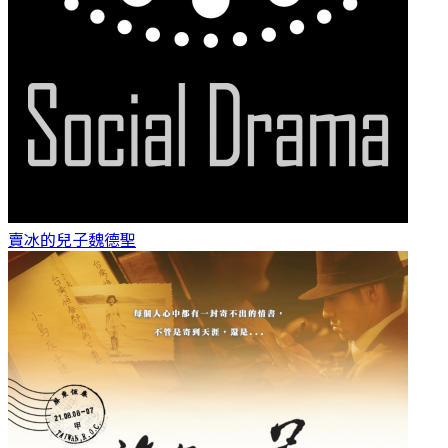
賣冰的兒子
魏德聖