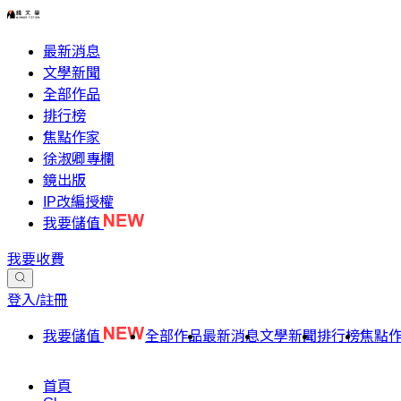
最新消息
文學新聞
全部作品
排行榜
焦點作家
徐淑卿專欄
鏡出版
IP改編授權
我要儲值
我要收費
登入/註冊
我要儲值
全部作品
最新消息
文學新聞
排行榜
焦點
首頁