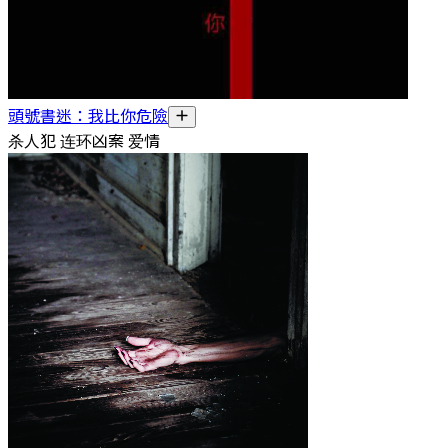
頭號書迷：我比你危險
杀人犯 连环凶案 爱情