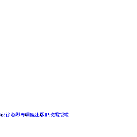
作家
徐淑卿專欄
鏡出版
IP改編授權