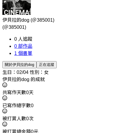
伊貝拉的dog
(＠385001)
(＠385001)
0
人追蹤
0
部作品
1
個書單
關於伊貝拉的dog
正在追蹤
生日：02/04
性別：女
伊貝拉的dog 的成就
共寫作天數0天
已寫作總字數0
被打賞人數0次
被打賞總金額0元