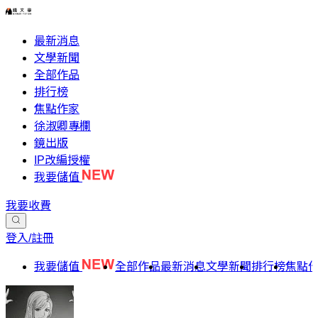
最新消息
文學新聞
全部作品
排行榜
焦點作家
徐淑卿專欄
鏡出版
IP改編授權
我要儲值
我要收費
登入/註冊
我要儲值
全部作品
最新消息
文學新聞
排行榜
焦點