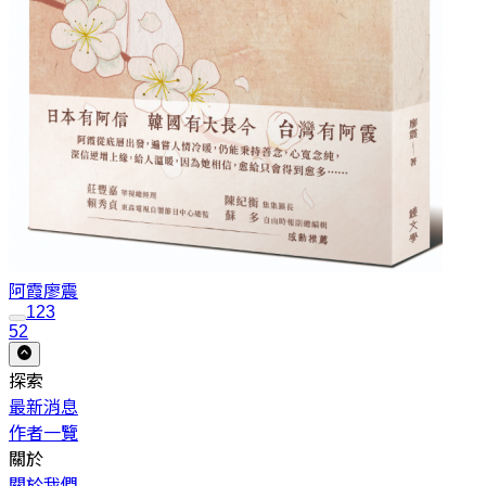
阿霞
廖震
1
2
3
52
探索
最新消息
作者一覽
關於
關於我們