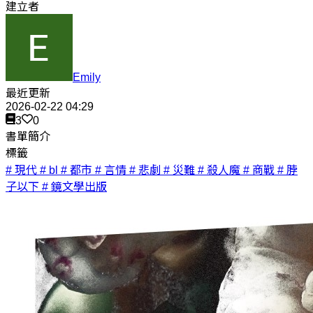
建立者
Emily
最近更新
2026-02-22 04:29
3
0
書單簡介
標籤
# 現代
# bl
# 都市
# 言情
# 悲劇
# 災難
# 殺人魔
# 商戰
# 脖
子以下
# 鏡文學出版