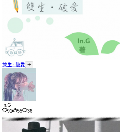
雙生 · 破愛
In.G
91
55
36