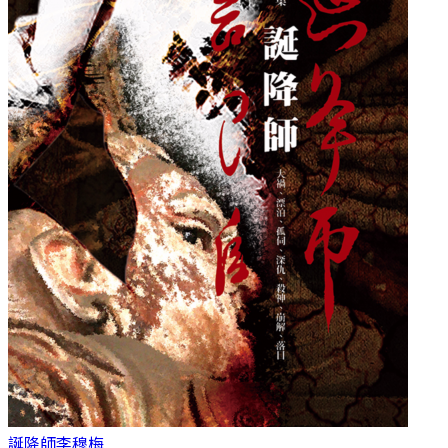
誕降師
李穆梅