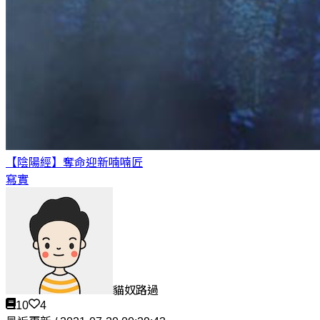
【陰陽經】奪命迎新
喃喃匠
寫實
貓奴路過
10
4