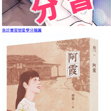
急診實習戀愛學分
糖翼