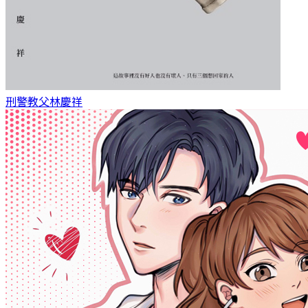
刑警教父
林慶祥