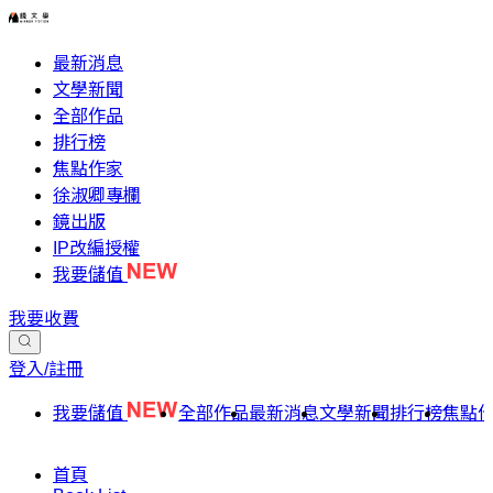
最新消息
文學新聞
全部作品
排行榜
焦點作家
徐淑卿專欄
鏡出版
IP改編授權
我要儲值
我要收費
登入/註冊
我要儲值
全部作品
最新消息
文學新聞
排行榜
焦點
首頁