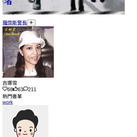
羅傑斯警長
吉娜雪
68
63
211
熱門書單
work