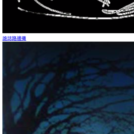
詭誌
路邊攤