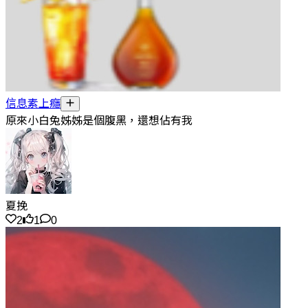
信息素上癮
原來小白兔姊姊是個腹黑，還想佔有我
夏挽
2
1
0