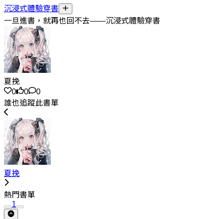
沉浸式體驗穿書
一旦進書，就再也回不去——沉浸式體驗穿書
夏挽
0
0
0
誰也追蹤此書單
夏挽
熱門書單
1