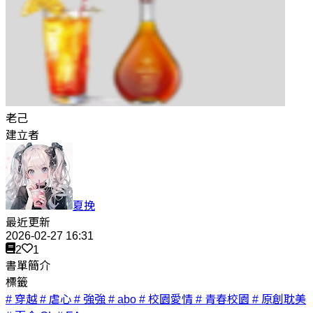
老己
建立者
夏挽
最近更新
2026-02-27 16:31
2
1
書單簡介
標籤
# 穿越
# 虐心
# 強強
# abo
# 校園愛情
# 青春校園
# 原創耽美