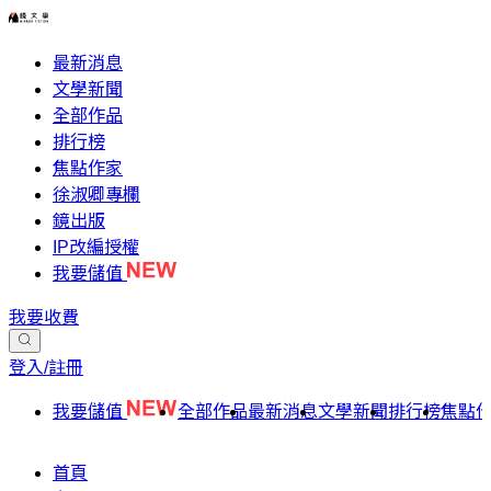
最新消息
文學新聞
全部作品
排行榜
焦點作家
徐淑卿專欄
鏡出版
IP改編授權
我要儲值
我要收費
登入/註冊
我要儲值
全部作品
最新消息
文學新聞
排行榜
焦點
首頁