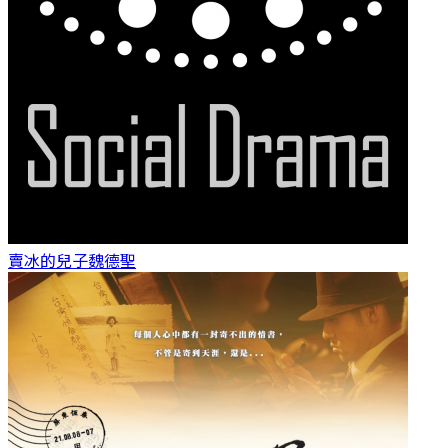
賣冰的兒子
魏德聖