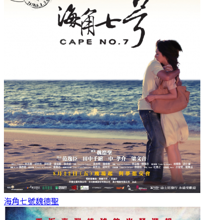
海角七號
魏德聖