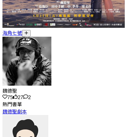
海角七號
魏德聖
75
27
2
熱門書單
魏德聖劇本