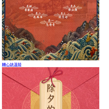
轉心訣
溫菊