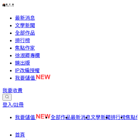
最新消息
文學新聞
全部作品
排行榜
焦點作家
徐淑卿專欄
鏡出版
IP改編授權
我要儲值
我要收費
登入/註冊
我要儲值
全部作品
最新消息
文學新聞
排行榜
焦點
首頁