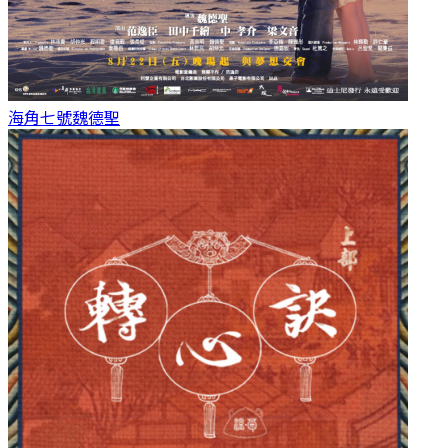
海角七號
魏德聖