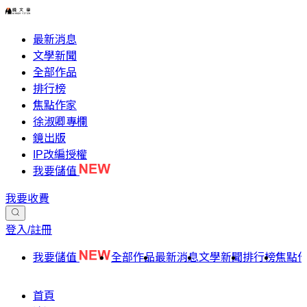
最新消息
文學新聞
全部作品
排行榜
焦點作家
徐淑卿專欄
鏡出版
IP改編授權
我要儲值
我要收費
登入/註冊
我要儲值
全部作品
最新消息
文學新聞
排行榜
焦點
首頁