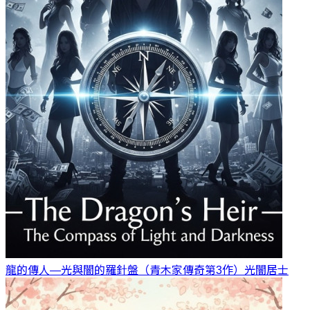
龍的傳人—光與闇的羅針盤（青木家傳奇第3作）
光闇居士