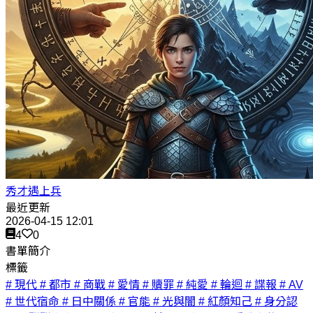
秀才遇上兵
最近更新
2026-04-15 12:01
4
0
書單簡介
標籤
# 現代
# 都市
# 商戰
# 愛情
# 贖罪
# 純愛
# 輪迴
# 諜報
# AV
# 世代宿命
# 日中關係
# 官能
# 光與闇
# 紅顏知己
# 身分認