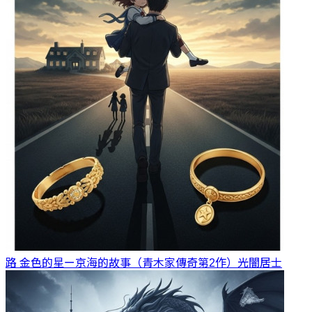
路 金色的星ー京海的故事（青木家傳奇第2作）
光闇居士