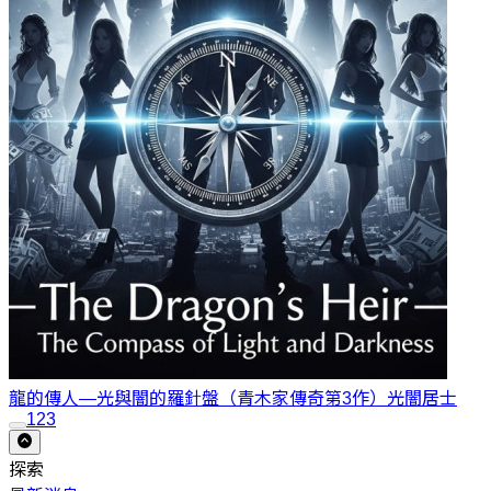
龍的傳人—光與闇的羅針盤（青木家傳奇第3作）
光闇居士
1
2
3
探索