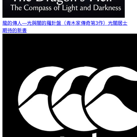
龍的傳人—光與闇的羅針盤（青木家傳奇第3作）
光闇居士
期待的新書