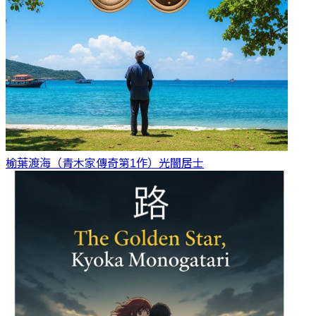
榆葉渡海（青木家傳奇第1作）
光闇居士