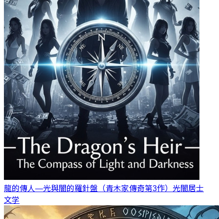
龍的傳人—光與闇的羅針盤（青木家傳奇第3作）
光闇居士
文学