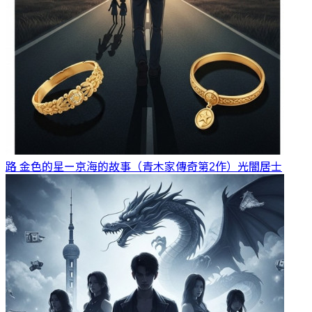
路 金色的星ー京海的故事（青木家傳奇第2作）
光闇居士