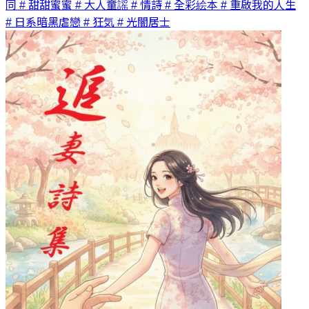
同
# 甜甜蜜蜜
# 大人童謡
# 情詩
# 全彩絵本
# 重啟我的人生
# 日系暗黑虐戀
# 狂気
# 光闇居士