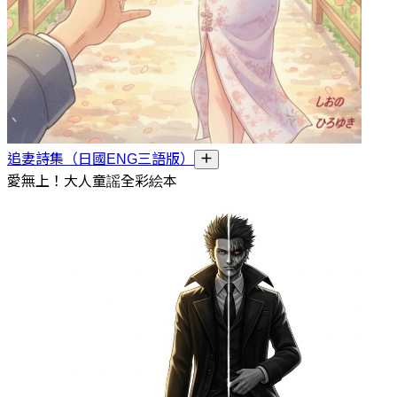
追妻詩集（日國ENG三語版）
愛無上！大人童謡全彩絵本