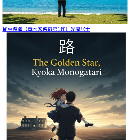
榆葉渡海（青木家傳奇第1作）
光闇居士