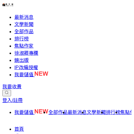
最新消息
文學新聞
全部作品
排行榜
焦點作家
徐淑卿專欄
鏡出版
IP改編授權
我要儲值
我要收費
登入/註冊
我要儲值
全部作品
最新消息
文學新聞
排行榜
焦點
首頁