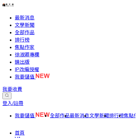
最新消息
文學新聞
全部作品
排行榜
焦點作家
徐淑卿專欄
鏡出版
IP改編授權
我要儲值
我要收費
登入/註冊
我要儲值
全部作品
最新消息
文學新聞
排行榜
焦點
首頁