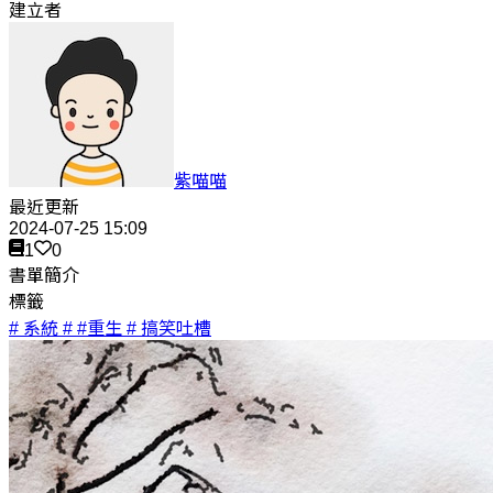
建立者
紫喵喵
最近更新
2024-07-25 15:09
1
0
書單簡介
標籤
# 系統
# #重生
# 搞笑吐槽