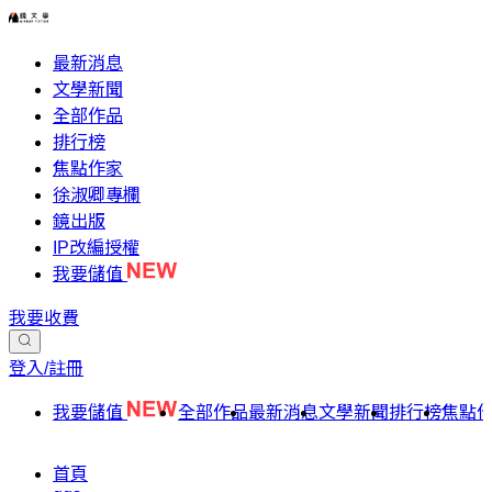
最新消息
文學新聞
全部作品
排行榜
焦點作家
徐淑卿專欄
鏡出版
IP改編授權
我要儲值
我要收費
登入/註冊
我要儲值
全部作品
最新消息
文學新聞
排行榜
焦點
首頁