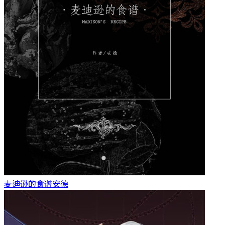
麦迪逊的食谱
安德