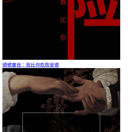
頭號書迷：我比你危險
安德