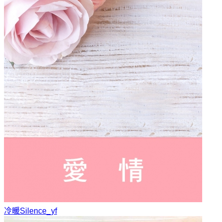
冷暖
Silence_yf