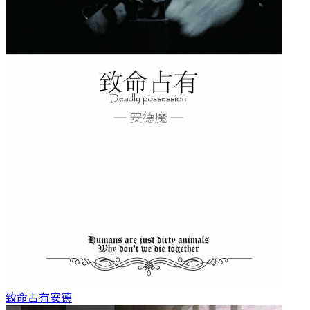
致命占有
安德