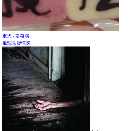
軍犬♀
夏慕聰
推理悬疑惊悚