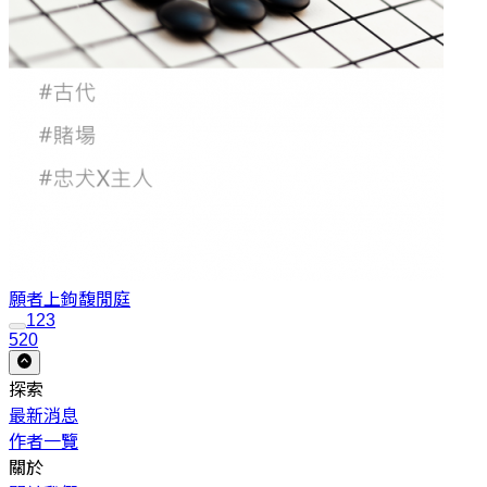
願者上鉤
馥閒庭
1
2
3
520
探索
最新消息
作者一覽
關於