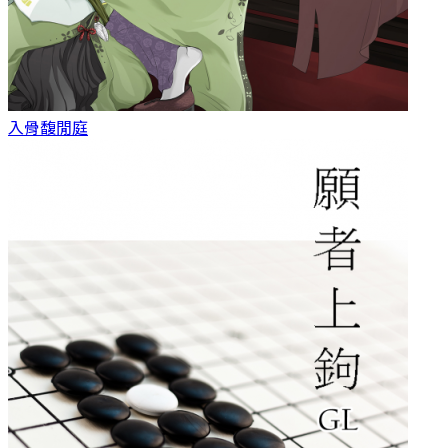
入骨
馥閒庭