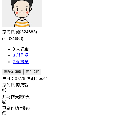
凉闻疯
(＠324683)
(＠324683)
0
人追蹤
0
部作品
2
個書單
關於凉闻疯
正在追蹤
生日：07/26
性別：其他
凉闻疯 的成就
共寫作天數0天
已寫作總字數0