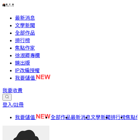
最新消息
文學新聞
全部作品
排行榜
焦點作家
徐淑卿專欄
鏡出版
IP改編授權
我要儲值
我要收費
登入/註冊
我要儲值
全部作品
最新消息
文學新聞
排行榜
焦點