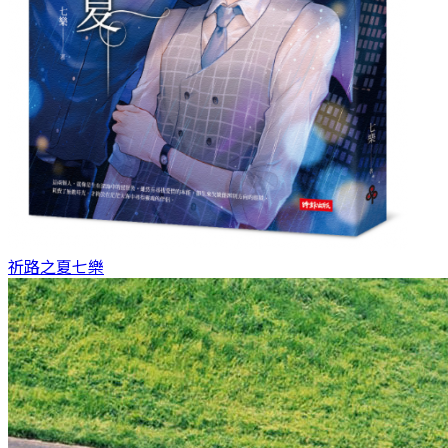
祈路之夏
七樂