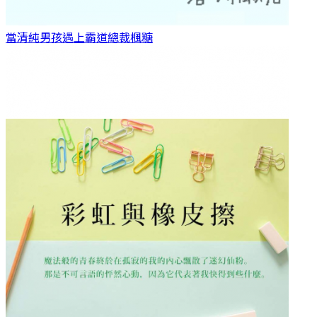
當清純男孩遇上霸道總裁
楓糖