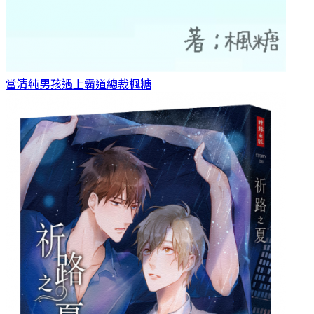
當清純男孩遇上霸道總裁
楓糖