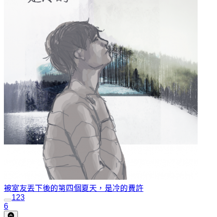
被室友丟下後的第四個夏天，是冷的
費許
1
2
3
6