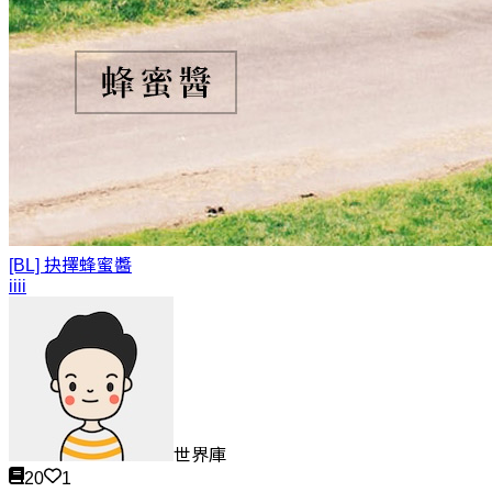
[BL] 抉擇
蜂蜜醬
iiii
世界庫
20
1