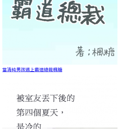
當清純男孩遇上霸道總裁
楓糖