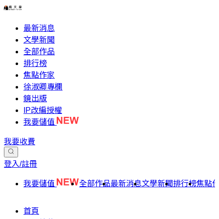
最新消息
文學新聞
全部作品
排行榜
焦點作家
徐淑卿專欄
鏡出版
IP改編授權
我要儲值
我要收費
登入/註冊
我要儲值
全部作品
最新消息
文學新聞
排行榜
焦點
首頁