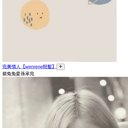
完美情人【wenrene粉藍】
裴兔兔愛孫承完