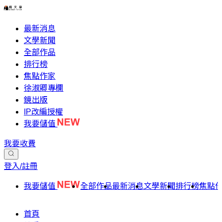
最新消息
文學新聞
全部作品
排行榜
焦點作家
徐淑卿專欄
鏡出版
IP改編授權
我要儲值
我要收費
登入/註冊
我要儲值
全部作品
最新消息
文學新聞
排行榜
焦點
首頁