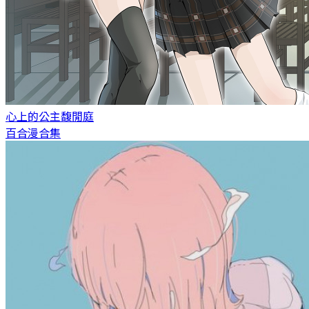
心上的公主
馥閒庭
百合漫合集