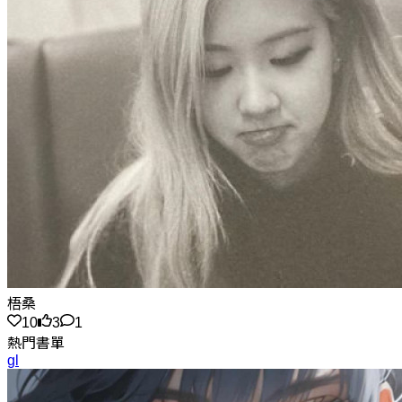
梧桑
10
3
1
熱門書單
gl