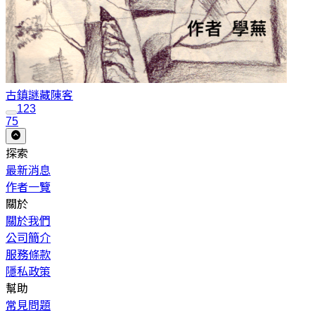
古鎮謎藏
陳客
1
2
3
75
探索
最新消息
作者一覽
關於
關於我們
公司簡介
服務條款
隱私政策
幫助
常見問題