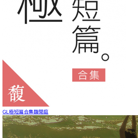
GL極短篇合集
馥閒庭