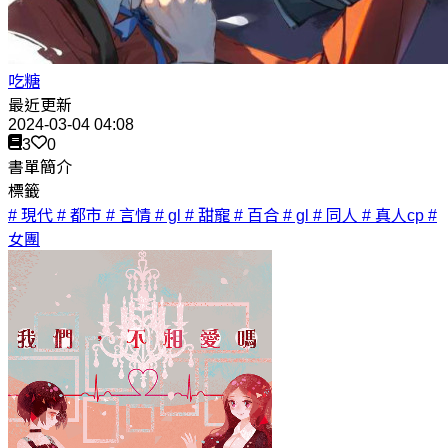
吃糖
最近更新
2024-03-04 04:08
3
0
書單簡介
標籤
# 現代
# 都市
# 言情
# gl
# 甜寵
# 百合
# gl
# 同人
# 真人cp
#
女團