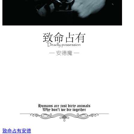
致命占有
安德