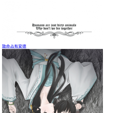
致命占有
安德