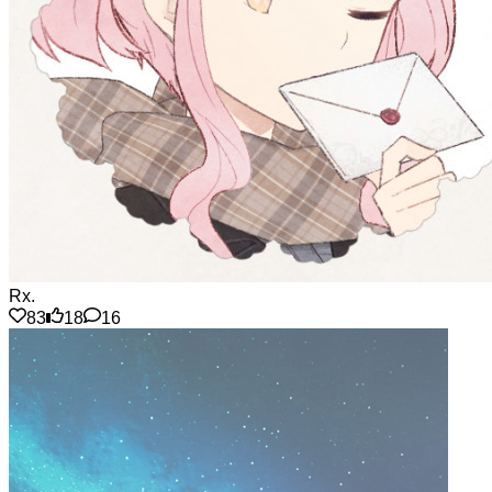
Rx.
83
18
16