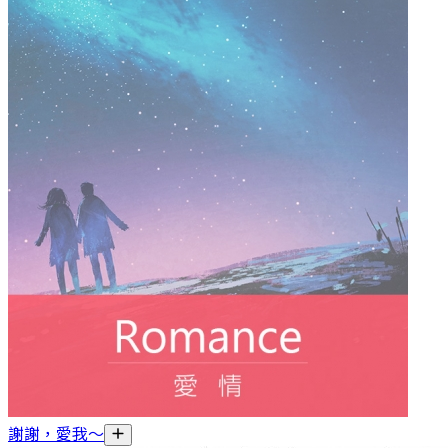
謝謝，愛我～