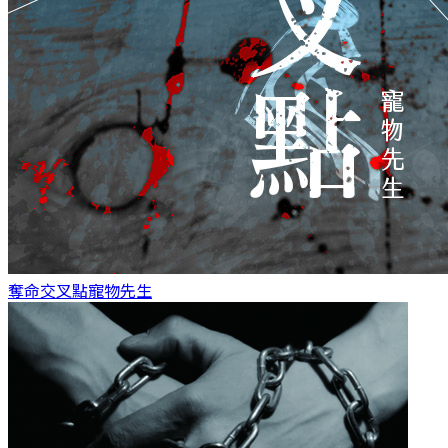
奪命交叉點
寵物先生