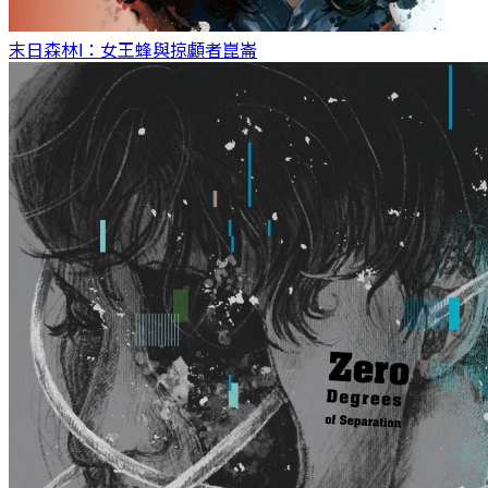
末日森林I：女王蜂與掠顱者
崑崙