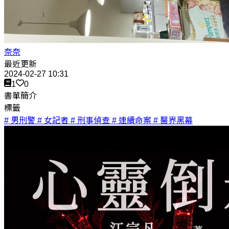
奈奈
最近更新
2024-02-27 10:31
1
0
書單簡介
標籤
# 男刑警
# 女記者
# 刑事偵查
# 連續命案
# 醫界黑幕