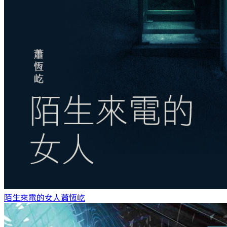
陌生來電的女人
蕭恆屹