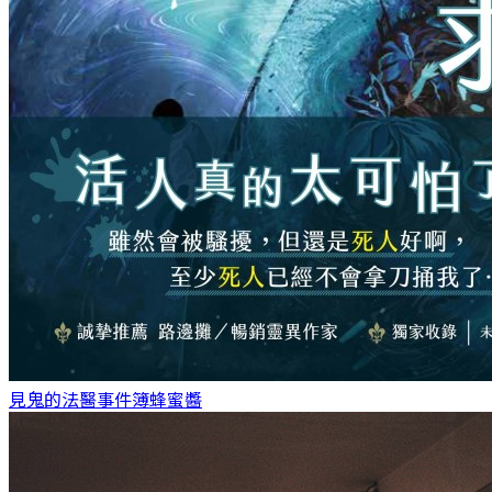
見鬼的法醫事件簿
蜂蜜醬