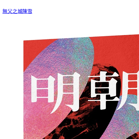
無父之城
陳雪