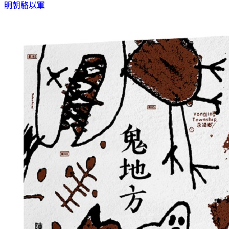
明朝
駱以軍