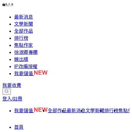
最新消息
文學新聞
全部作品
排行榜
焦點作家
徐淑卿專欄
鏡出版
IP改編授權
我要儲值
我要收費
登入/註冊
我要儲值
全部作品
最新消息
文學新聞
排行榜
焦點
首頁