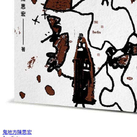
鬼地方
陳思宏