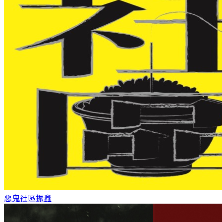
惡鬼社區
振鑫