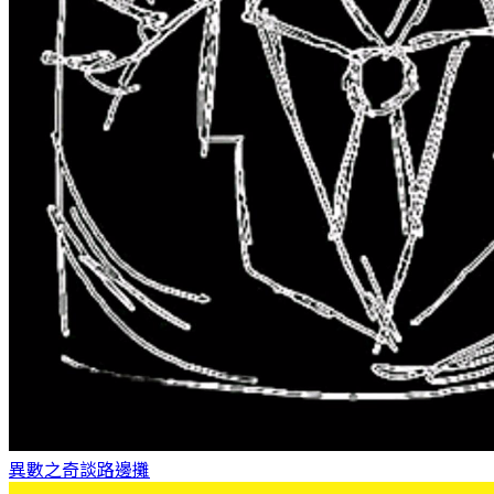
異數之奇談
路邊攤