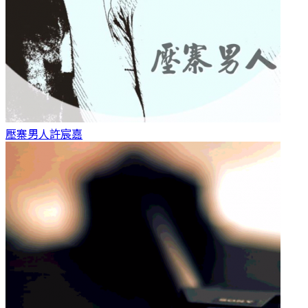
壓寨男人
許宸嘉