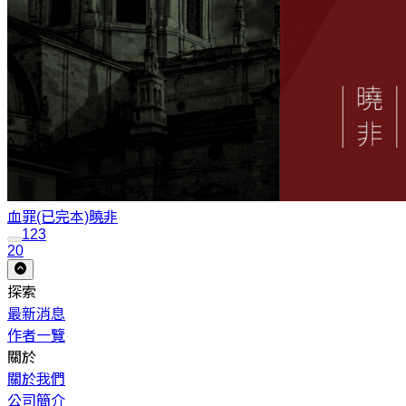
血罪(已完本)
曉非
1
2
3
20
探索
最新消息
作者一覽
關於
關於我們
公司簡介