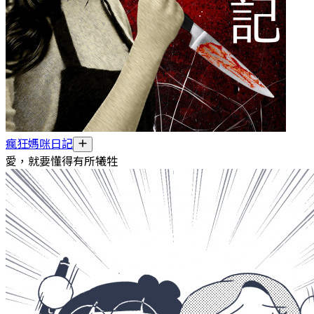
瘋狂媽咪日記
愛，就要懂得有所犧牲