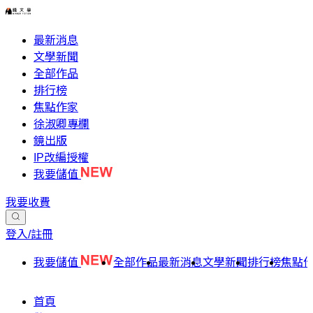
最新消息
文學新聞
全部作品
排行榜
焦點作家
徐淑卿專欄
鏡出版
IP改編授權
我要儲值
我要收費
登入/註冊
我要儲值
全部作品
最新消息
文學新聞
排行榜
焦點
首頁