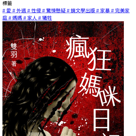
標籤
# 愛
# 外遇
# 性侵
# 驚悚懸疑
# 鏡文學出版
# 家暴
# 完美家
庭
# 媽媽
# 家人
# 犧牲