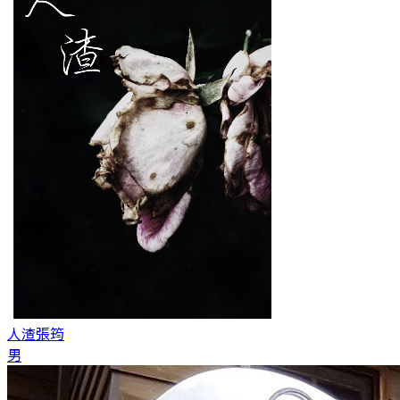
人渣
張筠
男