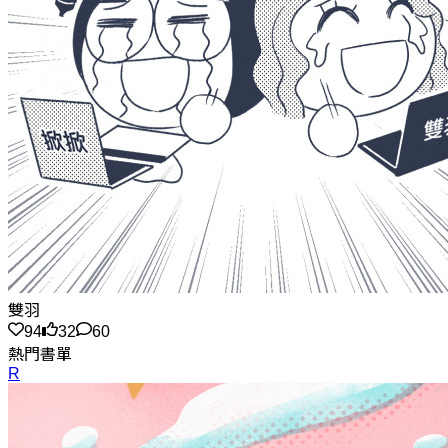
雙羽
94
32
60
熱門書單
R