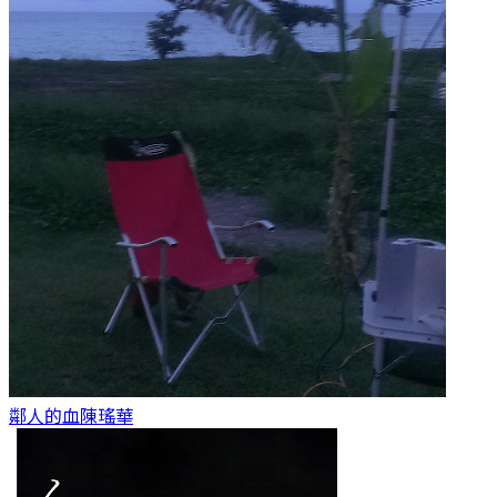
鄰人的血
陳瑤華