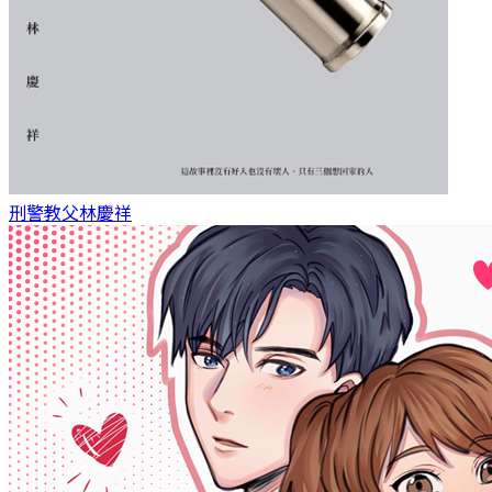
刑警教父
林慶祥