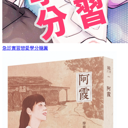
急診實習戀愛學分
糖翼