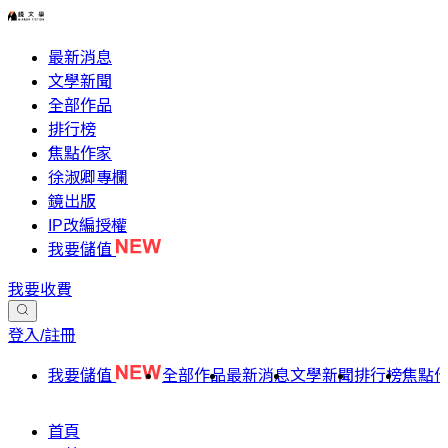
最新消息
文學新聞
全部作品
排行榜
焦點作家
徐淑卿專欄
鏡出版
IP改編授權
我要儲值
我要收費
登入/註冊
我要儲值
全部作品
最新消息
文學新聞
排行榜
焦點
首頁