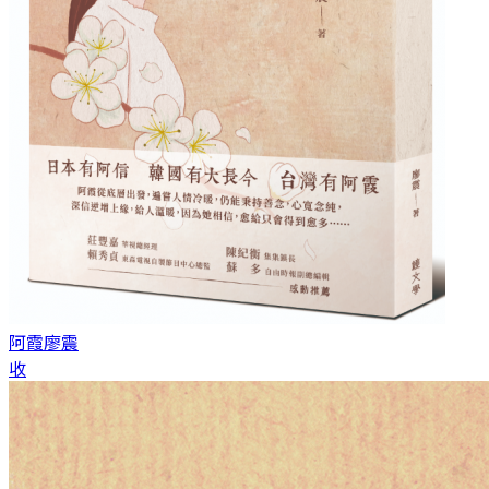
阿霞
廖震
收