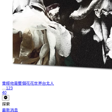
曾經他是整個花花世界
台北人
1
2
3
40
探索
最新消息