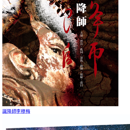
誕降師
李穆梅