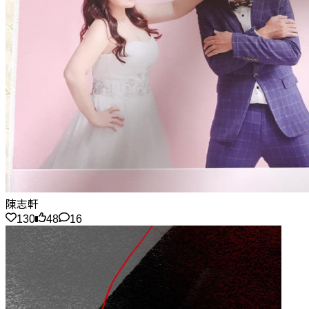
陳志軒
130
48
16