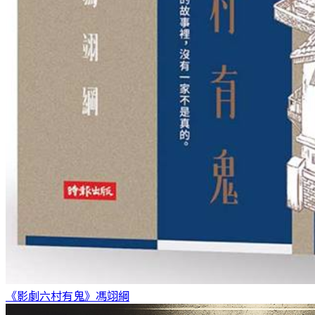
《影劇六村有鬼》
馮翊綱