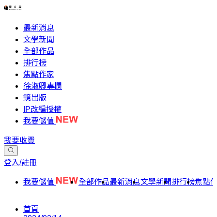
最新消息
文學新聞
全部作品
排行榜
焦點作家
徐淑卿專欄
鏡出版
IP改編授權
我要儲值
我要收費
登入/註冊
我要儲值
全部作品
最新消息
文學新聞
排行榜
焦點
首頁