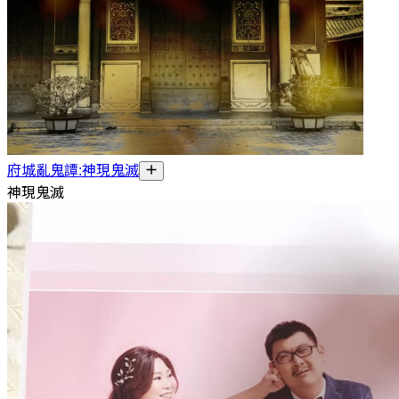
府城亂鬼譚:神現鬼滅
神現鬼滅