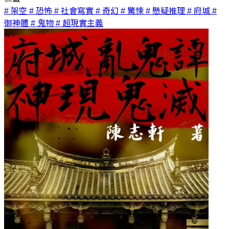
# 架空
# 恐怖
# 社會寫實
# 奇幻
# 驚悚
# 懸疑推理
# 府城
#
御神體
# 鬼物
# 超現實主義