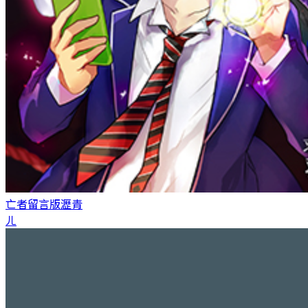
亡者留言版
瀝青
ㄦ