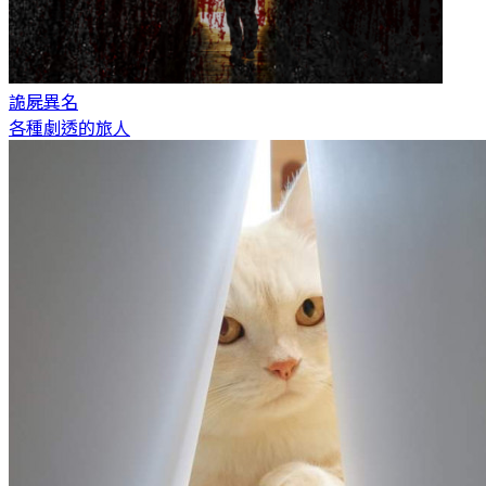
詭屍
異名
各種劇透的旅人