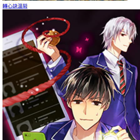
轉心訣
溫菊