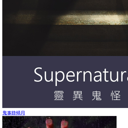
鬼事錄
傾月