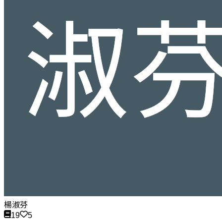
楊淑芬
19
5