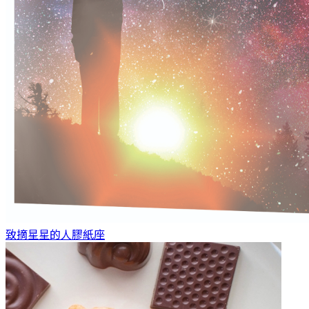
致摘星星的人
膠紙座