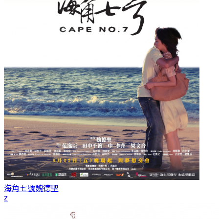
海角七號
魏德聖
z