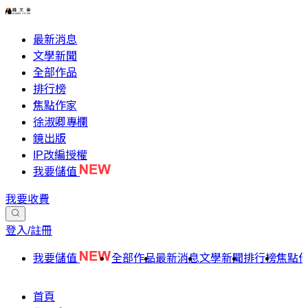
最新消息
文學新聞
全部作品
排行榜
焦點作家
徐淑卿專欄
鏡出版
IP改編授權
我要儲值
我要收費
登入/註冊
我要儲值
全部作品
最新消息
文學新聞
排行榜
焦點
首頁