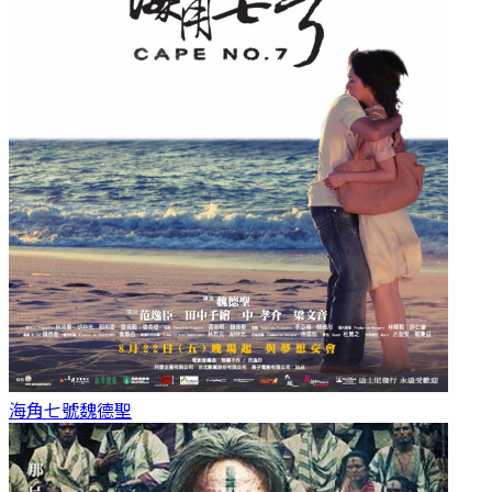
海角七號
魏德聖