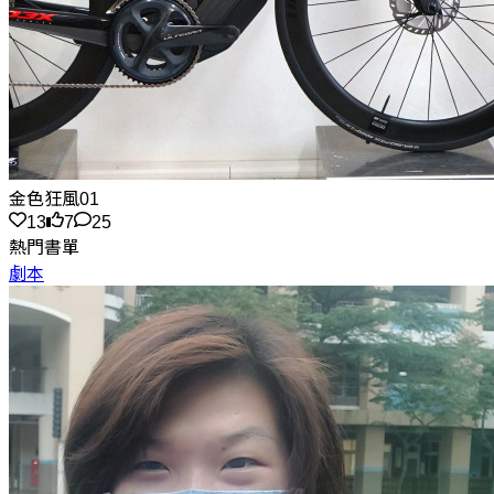
金色狂風01
13
7
25
熱門書單
劇本