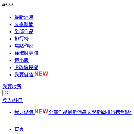
最新消息
文學新聞
全部作品
排行榜
焦點作家
徐淑卿專欄
鏡出版
IP改編授權
我要儲值
我要收費
登入/註冊
我要儲值
全部作品
最新消息
文學新聞
排行榜
焦點
首頁