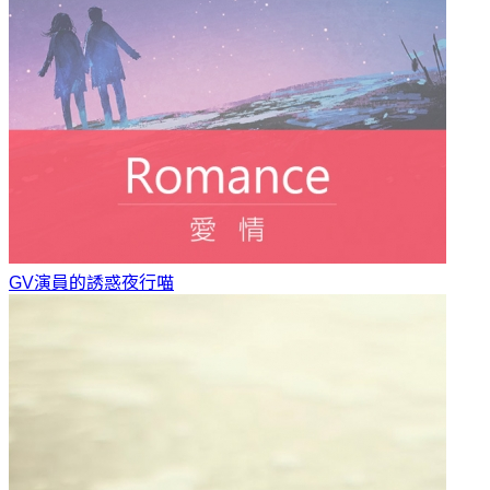
GV演員的誘惑
夜行喵