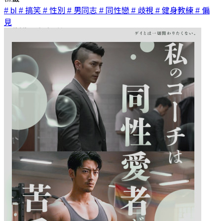
# bl
# 搞笑
# 性別
# 男同志
# 同性戀
# 歧視
# 健身教練
# 偏
見