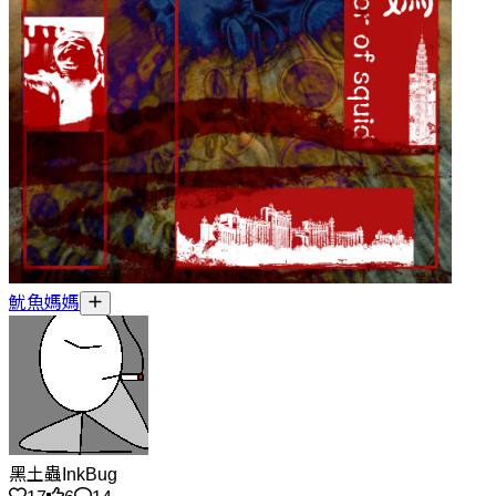
魷魚媽媽
黑土蟲InkBug