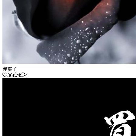
浮靈子
36
4
4