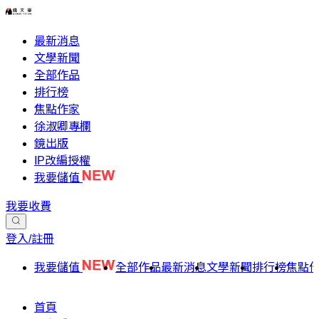
最新消息
文學新聞
全部作品
排行榜
焦點作家
徐淑卿專欄
鏡出版
IP改編授權
我要儲值
我要收費
登入/註冊
我要儲值
全部作品
最新消息
文學新聞
排行榜
焦點
首頁