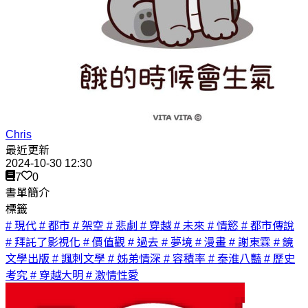
Chris
最近更新
2024-10-30 12:30
7
0
書單簡介
標籤
# 現代
# 都市
# 架空
# 悲劇
# 穿越
# 未來
# 情慾
# 都市傳說
# 拜託了影視化
# 價值觀
# 過去
# 夢境
# 漫畫
# 謝東霖
# 鏡
文學出版
# 諷刺文學
# 姊弟情深
# 容積率
# 秦淮八豔
# 歷史
考究
# 穿越大明
# 激情性愛