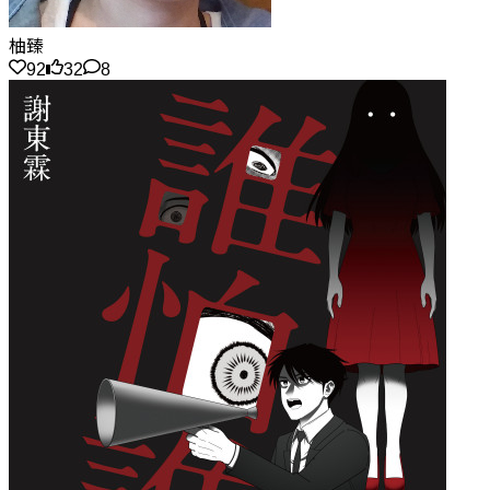
柚臻
92
32
8