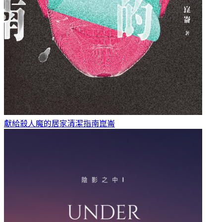
獻給殺人魔的居家清潔指南
崑崙