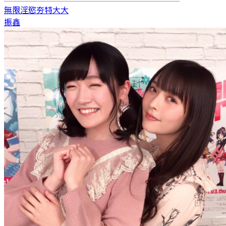
無限淫慾
夯特大大
振鑫