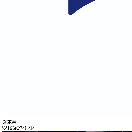
謝東霖
166
74
14