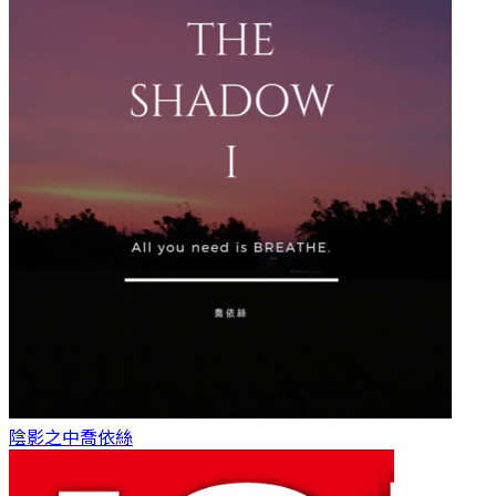
陰影之中
喬依絲