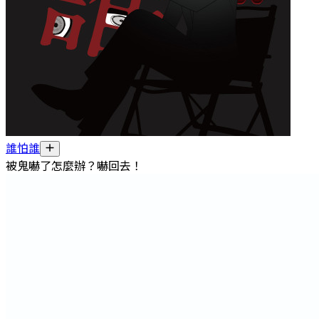
誰怕誰
被鬼嚇了怎麼辦？嚇回去！