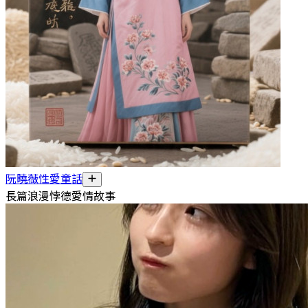
阮曉薇性愛童話
長篇浪漫悖德愛情故事