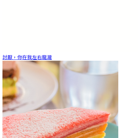
討厭，你在我左右
龍瀧