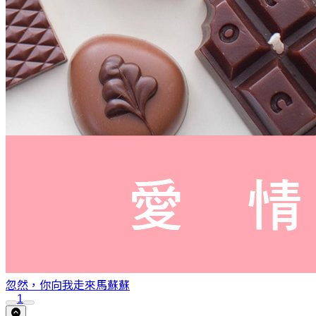
忽然，你向我走來
馬蘇蘇
1