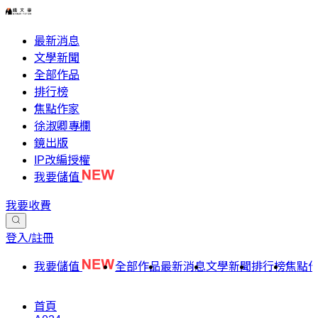
最新消息
文學新聞
全部作品
排行榜
焦點作家
徐淑卿專欄
鏡出版
IP改編授權
我要儲值
我要收費
登入/註冊
我要儲值
全部作品
最新消息
文學新聞
排行榜
焦點
首頁