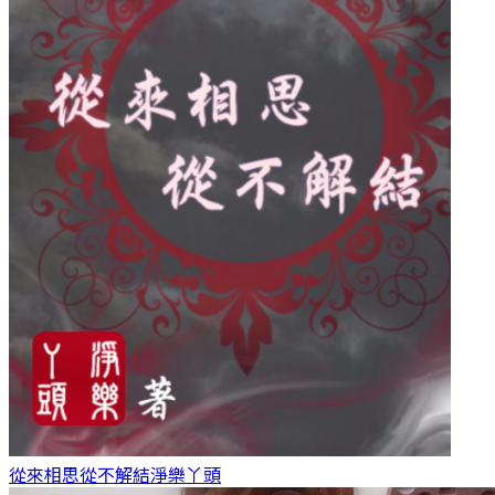
從來相思從不解結
淨樂丫頭