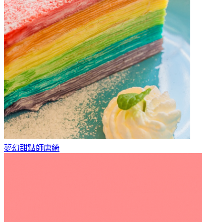
夢幻甜點師
唐綺