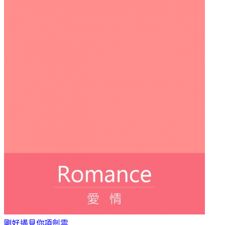
剛好遇見你
項劍雲