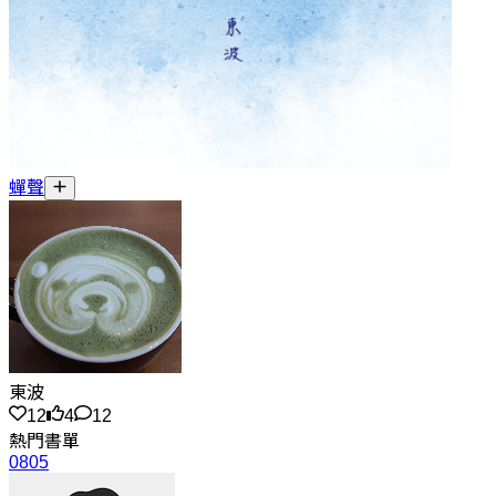
蟬聲
東波
12
4
12
熱門書單
0805