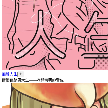
無線人生
衝動傻憨男大生——冷靜精明帥警佐