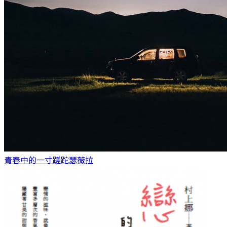
青春中的一寸蹉跎
瑟薇拉