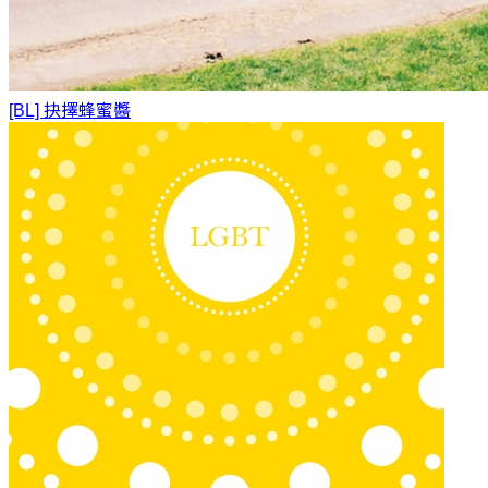
[BL] 抉擇
蜂蜜醬