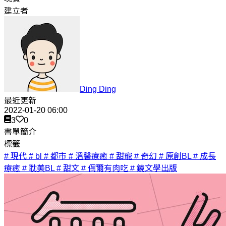
建立者
Ding Ding
最近更新
2022-01-20 06:00
3
0
書單簡介
標籤
# 現代
# bl
# 都市
# 溫馨療癒
# 甜寵
# 奇幻
# 原創BL
# 成長
療癒
# 耽美BL
# 甜文
# 偶爾有肉吃
# 鏡文學出版