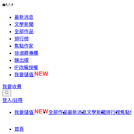
最新消息
文學新聞
全部作品
排行榜
焦點作家
徐淑卿專欄
鏡出版
IP改編授權
我要儲值
我要收費
登入/註冊
我要儲值
全部作品
最新消息
文學新聞
排行榜
焦點
首頁