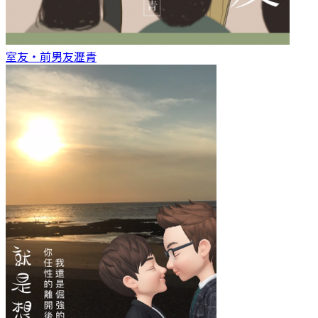
室友‧前男友
瀝青