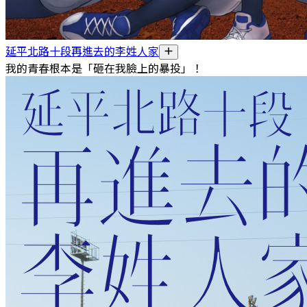
延平北路十段再進去的李姓人家
我的青春根本是「砸在我臉上的暴投」！