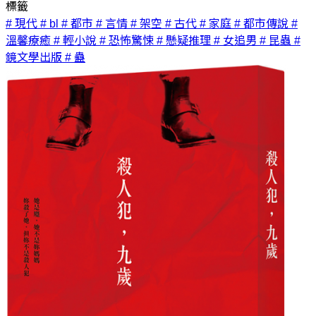
標籤
# 現代
# bl
# 都市
# 言情
# 架空
# 古代
# 家庭
# 都市傳說
#
溫馨療癒
# 輕小說
# 恐怖驚悚
# 懸疑推理
# 女追男
# 昆蟲
#
鏡文學出版
# 蠱