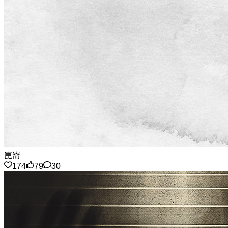
崑崙
174
79
30