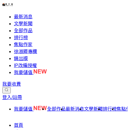
最新消息
文學新聞
全部作品
排行榜
焦點作家
徐淑卿專欄
鏡出版
IP改編授權
我要儲值
我要收費
登入/註冊
我要儲值
全部作品
最新消息
文學新聞
排行榜
焦點
首頁