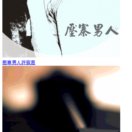
壓寨男人
許宸嘉