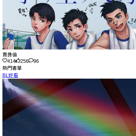
賈彝倫
414
256
96
熱門書單
BL好看