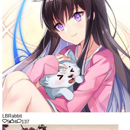
LBRabbit
5
4
137