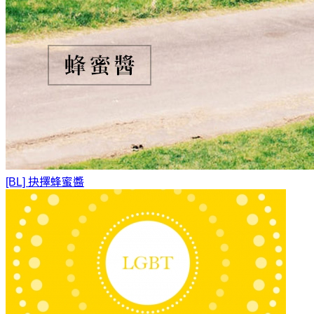
[BL] 抉擇
蜂蜜醬