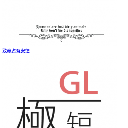
致命占有
安德