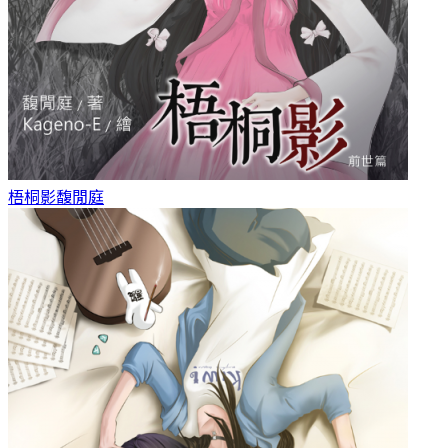
梧桐影
馥閒庭