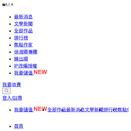
最新消息
文學新聞
全部作品
排行榜
焦點作家
徐淑卿專欄
鏡出版
IP改編授權
我要儲值
我要收費
登入/註冊
我要儲值
全部作品
最新消息
文學新聞
排行榜
焦點
首頁