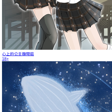
心上的公主
馥閒庭
18+