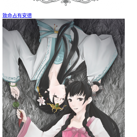
致命占有
安德