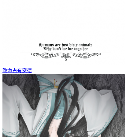
致命占有
安德