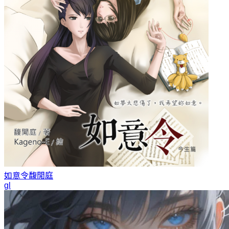
如意令
馥閒庭
gl