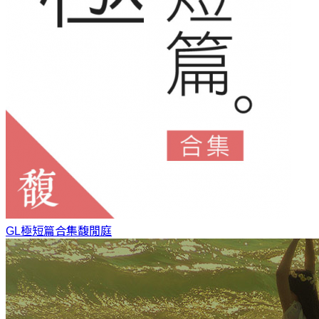
GL極短篇合集
馥閒庭