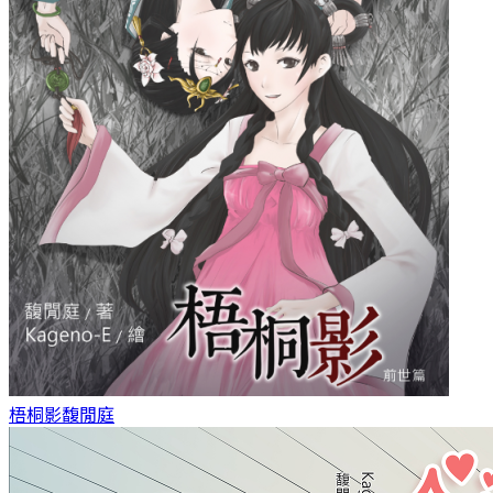
梧桐影
馥閒庭