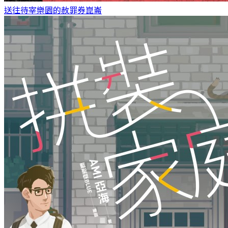
送往待宰樂園的赦罪券
崑崙