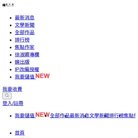
最新消息
文學新聞
全部作品
排行榜
焦點作家
徐淑卿專欄
鏡出版
IP改編授權
我要儲值
我要收費
登入/註冊
我要儲值
全部作品
最新消息
文學新聞
排行榜
焦點
首頁