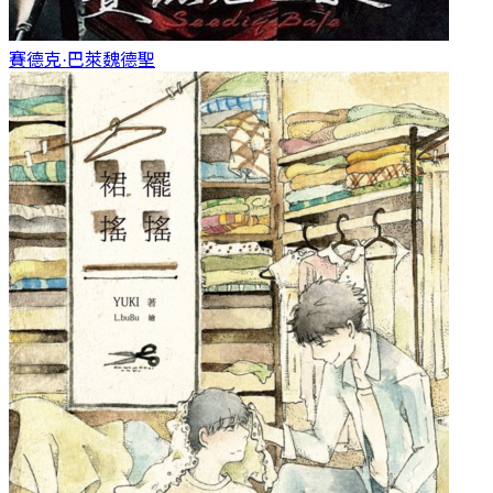
賽德克·巴萊
魏德聖