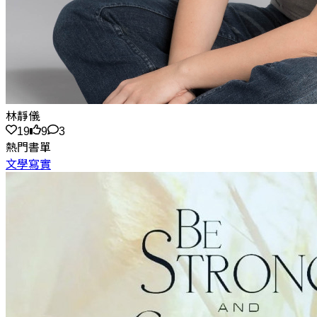
林靜儀
19
9
3
熱門書單
文學寫實