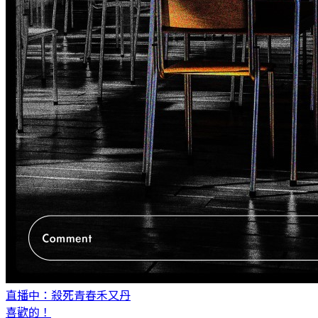
直播中：殺死青春
禾又丹
喜歡的！