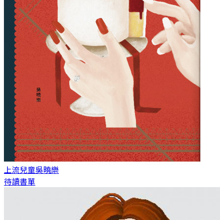
上流兒童
吳曉樂
待讀書單