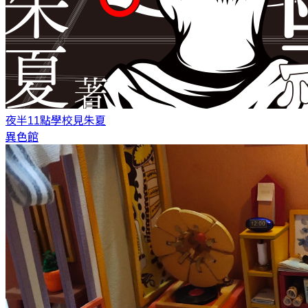
夜半11點學校見
朱夏
異色館