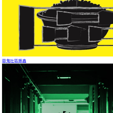
惡鬼社區
振鑫