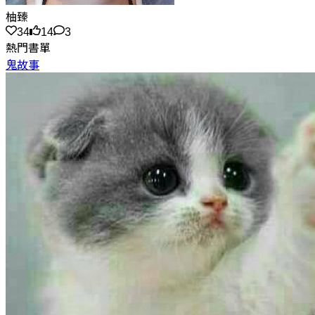
柚臻
34
14
3
熱門書單
鬼故事