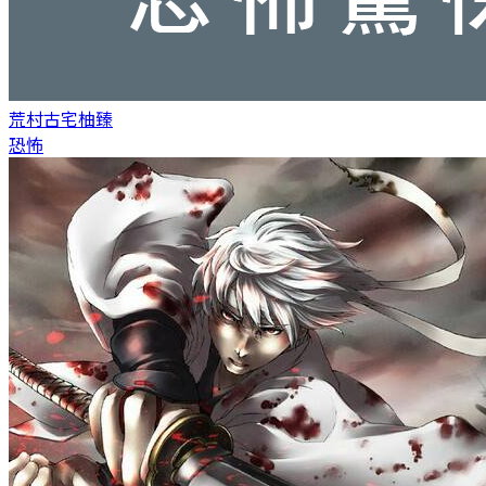
荒村古宅
柚臻
恐怖