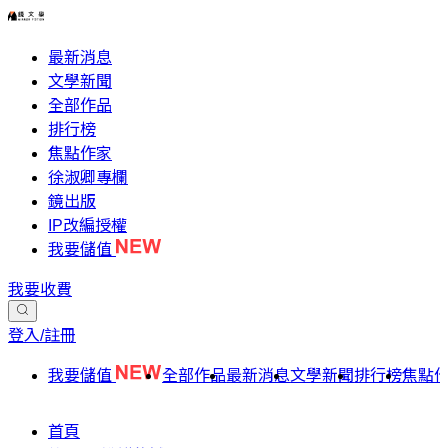
最新消息
文學新聞
全部作品
排行榜
焦點作家
徐淑卿專欄
鏡出版
IP改編授權
我要儲值
我要收費
登入/註冊
我要儲值
全部作品
最新消息
文學新聞
排行榜
焦點
首頁