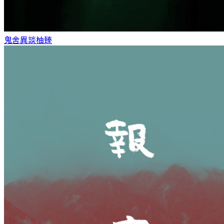
鬼舍異談
柚臻