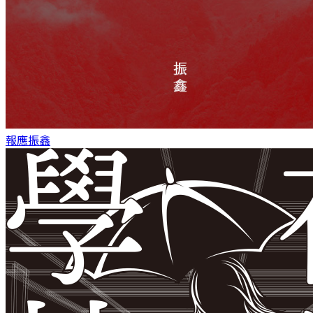
報應
振鑫