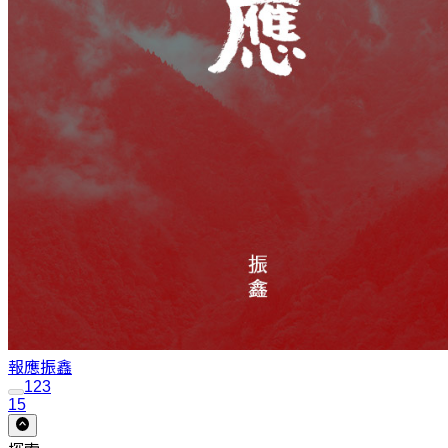
報應
振鑫
1
2
3
15