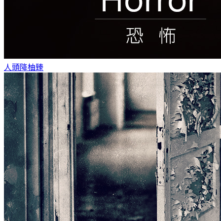
人頭降
柚臻