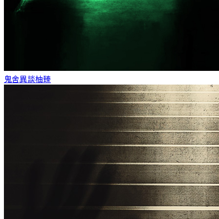
鬼舍異談
柚臻