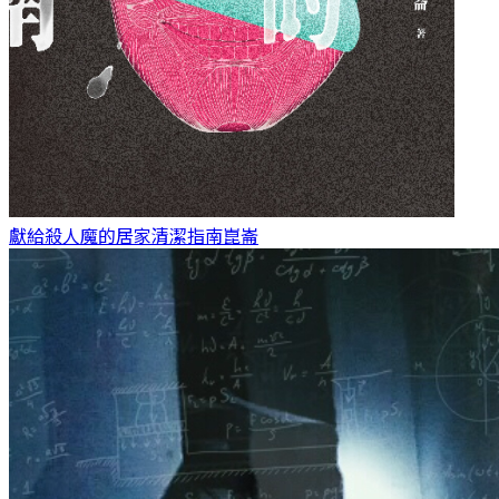
獻給殺人魔的居家清潔指南
崑崙