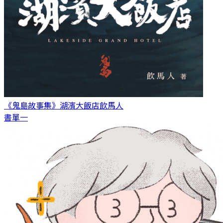
《鬼島故事集》湖濱大飯店
飲馬人
書單一