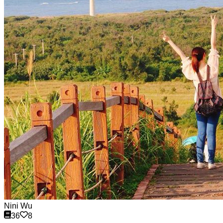
Nini Wu
36
8