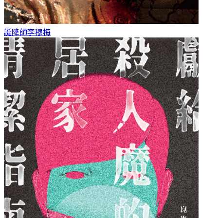
誕降師
李穆梅