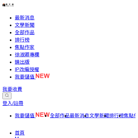
最新消息
文學新聞
全部作品
排行榜
焦點作家
徐淑卿專欄
鏡出版
IP改編授權
我要儲值
我要收費
登入/註冊
我要儲值
全部作品
最新消息
文學新聞
排行榜
焦點
首頁