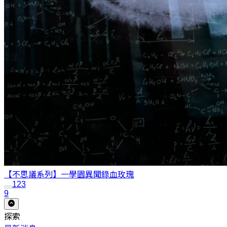
【不思議系列】一學園異聞錄
血玫瑰
1
2
3
9
探索