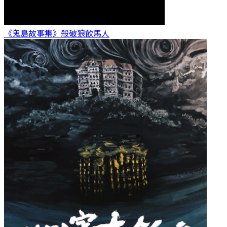
《鬼島故事集》殺破狼
飲馬人