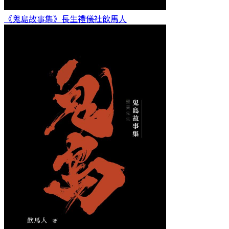
《鬼島故事集》長生禮儀社
飲馬人