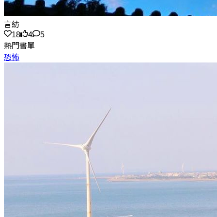
言紡
18
4
5
熱門書單
恐怖