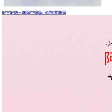
假言假語－彝倫中短篇小說集
賈彝倫