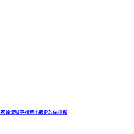
作家
徐淑卿專欄
鏡出版
IP改編授權