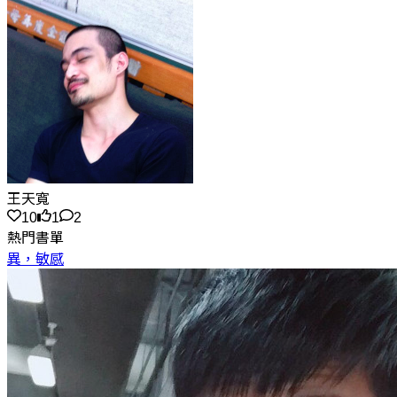
王天寬
10
1
2
熱門書單
異，敏感