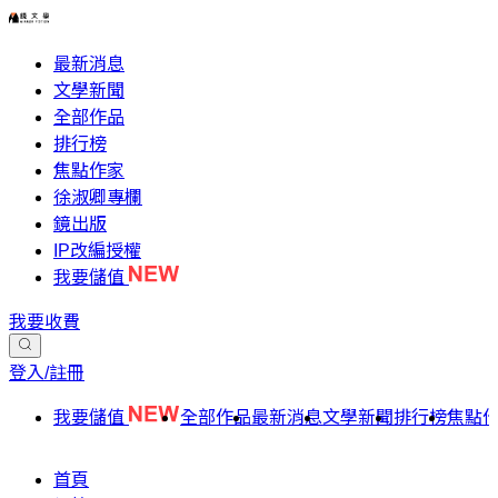
最新消息
文學新聞
全部作品
排行榜
焦點作家
徐淑卿專欄
鏡出版
IP改編授權
我要儲值
我要收費
登入/註冊
我要儲值
全部作品
最新消息
文學新聞
排行榜
焦點
首頁