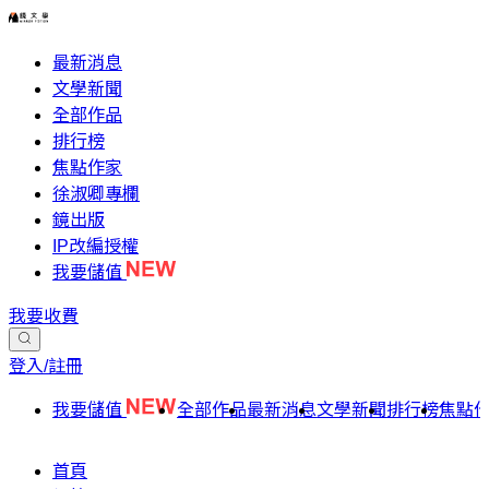
最新消息
文學新聞
全部作品
排行榜
焦點作家
徐淑卿專欄
鏡出版
IP改編授權
我要儲值
我要收費
登入/註冊
我要儲值
全部作品
最新消息
文學新聞
排行榜
焦點
首頁