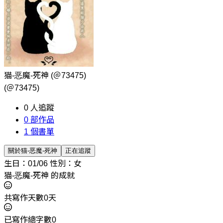
猫-恶魔-死神
(＠73475)
(＠73475)
0
人追蹤
0
部作品
1
個書單
關於猫-恶魔-死神
正在追蹤
生日：01/06
性別：女
猫-恶魔-死神 的成就
共寫作天數0天
已寫作總字數0