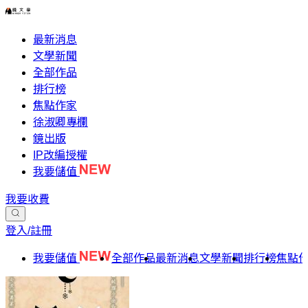
最新消息
文學新聞
全部作品
排行榜
焦點作家
徐淑卿專欄
鏡出版
IP改編授權
我要儲值
我要收費
登入/註冊
我要儲值
全部作品
最新消息
文學新聞
排行榜
焦點