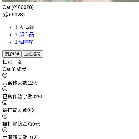
Cat
(＠66028)
(＠66028)
1
人追蹤
1
部作品
1
個書單
關於Cat
正在追蹤
性別：女
Cat 的成就
共寫作天數12天
已寫作總字數3296
被打賞人數0次
被打賞總金額0元
共閱讀天數19天