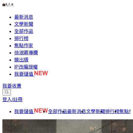
最新消息
文學新聞
全部作品
排行榜
焦點作家
徐淑卿專欄
鏡出版
IP改編授權
我要儲值
我要收費
登入/註冊
我要儲值
全部作品
最新消息
文學新聞
排行榜
焦點