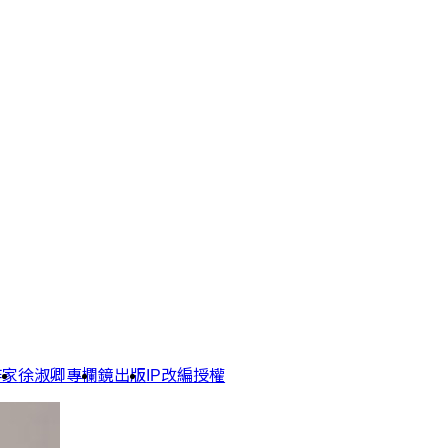
作家
徐淑卿專欄
鏡出版
IP改編授權