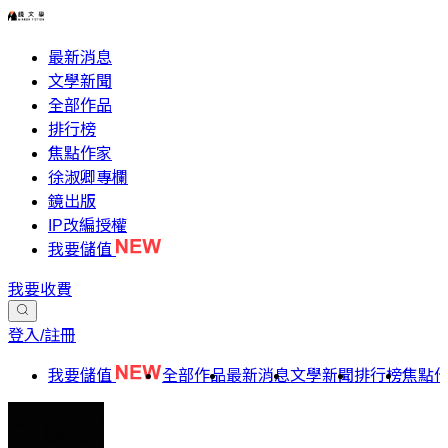
最新消息
文學新聞
全部作品
排行榜
焦點作家
徐淑卿專欄
鏡出版
IP改編授權
我要儲值
我要收費
登入/註冊
我要儲值
全部作品
最新消息
文學新聞
排行榜
焦點