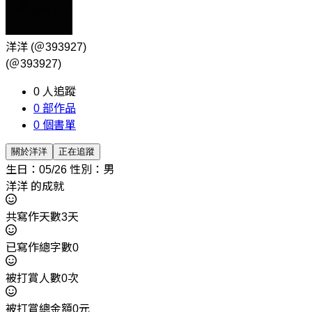
洋洋
(＠393927)
(＠393927)
0
人追蹤
0
部作品
0
個書單
關於洋洋
正在追蹤
生日：05/26
性別：男
洋洋 的成就
共寫作天數3天
已寫作總字數0
被打賞人數0次
被打賞總金額0元