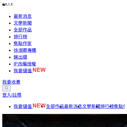
最新消息
文學新聞
全部作品
排行榜
焦點作家
徐淑卿專欄
鏡出版
IP改編授權
我要儲值
我要收費
登入/註冊
我要儲值
全部作品
最新消息
文學新聞
排行榜
焦點