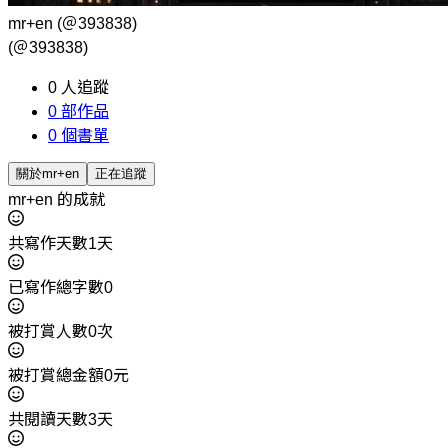
mr+en
(＠393838)
(＠393838)
0
人追蹤
0
部作品
0
個書單
關於mr+en
正在追蹤
mr+en 的成就
共寫作天數1天
已寫作總字數0
被打賞人數0次
被打賞總金額0元
共閱讀天數3天