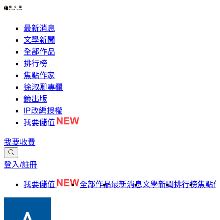
最新消息
文學新聞
全部作品
排行榜
焦點作家
徐淑卿專欄
鏡出版
IP改編授權
我要儲值
我要收費
登入/註冊
我要儲值
全部作品
最新消息
文學新聞
排行榜
焦點