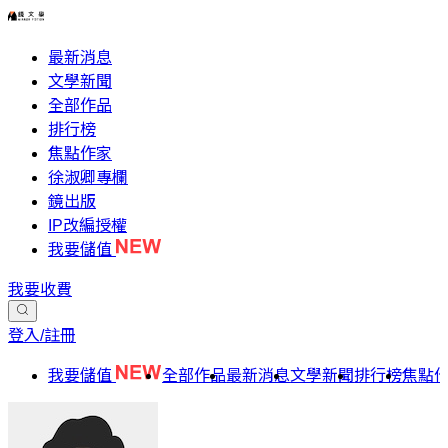
最新消息
文學新聞
全部作品
排行榜
焦點作家
徐淑卿專欄
鏡出版
IP改編授權
我要儲值
我要收費
登入/註冊
我要儲值
全部作品
最新消息
文學新聞
排行榜
焦點