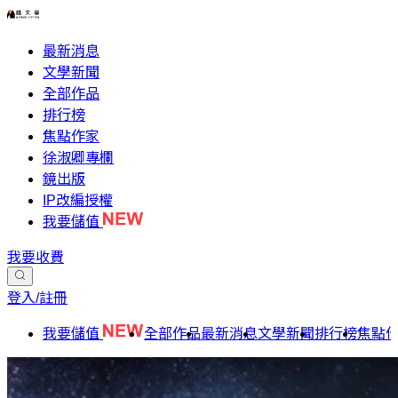
最新消息
文學新聞
全部作品
排行榜
焦點作家
徐淑卿專欄
鏡出版
IP改編授權
我要儲值
我要收費
登入/註冊
我要儲值
全部作品
最新消息
文學新聞
排行榜
焦點