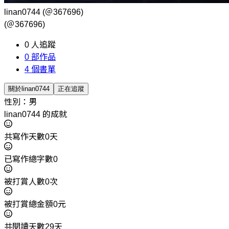
linan0744
(＠367696)
(＠367696)
0
人追蹤
0
部作品
4
個書單
關於linan0744
正在追蹤
性別：男
linan0744 的成就
共寫作天數0天
已寫作總字數0
被打賞人數0次
被打賞總金額0元
共閱讀天數29天