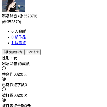
嫋嫋餘音
(＠352379)
(＠352379)
0
人追蹤
0
部作品
1
個書單
關於嫋嫋餘音
正在追蹤
性別：女
嫋嫋餘音 的成就
共寫作天數0天
已寫作總字數0
被打賞人數0次
被打賞總金額0元