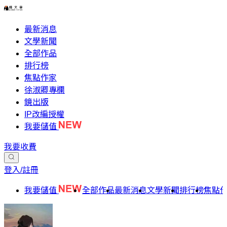
最新消息
文學新聞
全部作品
排行榜
焦點作家
徐淑卿專欄
鏡出版
IP改編授權
我要儲值
我要收費
登入/註冊
我要儲值
全部作品
最新消息
文學新聞
排行榜
焦點