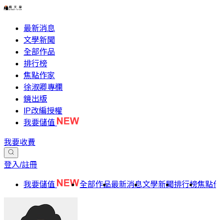
最新消息
文學新聞
全部作品
排行榜
焦點作家
徐淑卿專欄
鏡出版
IP改編授權
我要儲值
我要收費
登入/註冊
我要儲值
全部作品
最新消息
文學新聞
排行榜
焦點