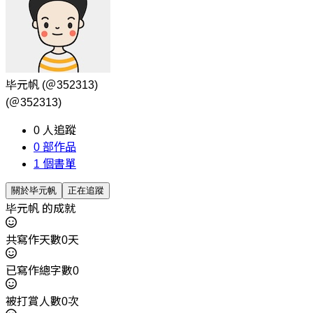
毕元帆
(＠352313)
(＠352313)
0
人追蹤
0
部作品
1
個書單
關於毕元帆
正在追蹤
毕元帆 的成就
共寫作天數0天
已寫作總字數0
被打賞人數0次