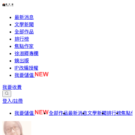
最新消息
文學新聞
全部作品
排行榜
焦點作家
徐淑卿專欄
鏡出版
IP改編授權
我要儲值
我要收費
登入/註冊
我要儲值
全部作品
最新消息
文學新聞
排行榜
焦點