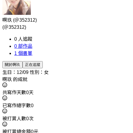
啊玖
(＠352312)
(＠352312)
0
人追蹤
0
部作品
1
個書單
關於啊玖
正在追蹤
生日：12/09
性別：女
啊玖 的成就
共寫作天數0天
已寫作總字數0
被打賞人數0次
被打賞總金額0元