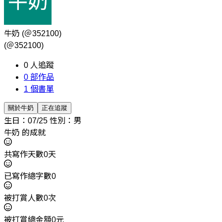
牛奶
(＠352100)
(＠352100)
0
人追蹤
0
部作品
1
個書單
關於牛奶
正在追蹤
生日：07/25
性別：男
牛奶 的成就
共寫作天數0天
已寫作總字數0
被打賞人數0次
被打賞總金額0元