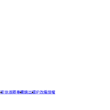
作家
徐淑卿專欄
鏡出版
IP改編授權